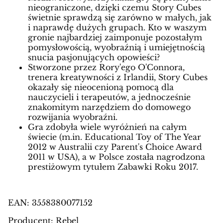
nieograniczone, dzięki czemu Story Cubes
świetnie sprawdzą się zarówno w małych, jak
i naprawdę dużych grupach. Kto w waszym
gronie najbardziej zaimponuje pozostałym
pomysłowością, wyobraźnią i umiejętnością
snucia pasjonujących opowieści?
Stworzone przez Rory'ego O'Connora,
trenera kreatywności z Irlandii, Story Cubes
okazały się nieocenioną pomocą dla
nauczycieli i terapeutów, a jednocześnie
znakomitym narzędziem do domowego
rozwijania wyobraźni.
Gra zdobyła wiele wyróżnień na całym
świecie (m.in. Educational Toy of The Year
2012 w Australii czy Parent's Choice Award
2011 w USA), a w Polsce została nagrodzona
prestiżowym tytułem Zabawki Roku 2017.
EAN: 3558380077152
Producent: Rebel