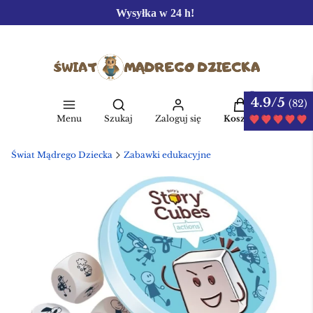
Wysyłka w 24 h!
4.9/5
Produkty w kos
(82)
Otwórz wyszukiwarkę
Menu
Szukaj
Zaloguj się
Koszyk
Świat Mądrego Dziecka
Zabawki edukacyjne