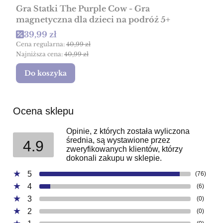
Gra Statki The Purple Cow - Gra
magnetyczna dla dzieci na podróż 5+
Cena promocyjna
39,99 zł
Cena regularna:
40,99 zł
Najniższa cena:
40,99 zł
Do koszyka
Ocena sklepu
Opinie, z których została wyliczona
średnia, są wystawione przez
4.9
zweryfikowanych klientów, którzy
dokonali zakupu w sklepie.
5
(76)
4
(6)
3
(0)
2
(0)