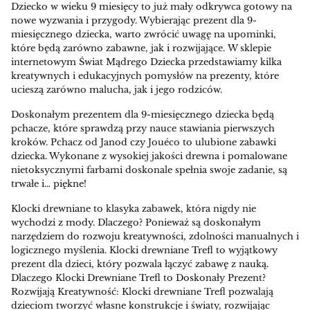
Dziecko w wieku 9 miesięcy to już mały odkrywca gotowy na
nowe wyzwania i przygody. Wybierając prezent dla 9-
miesięcznego dziecka, warto zwrócić uwagę na upominki,
które będą zarówno zabawne, jak i rozwijające. W sklepie
internetowym Świat Mądrego Dziecka przedstawiamy kilka
kreatywnych i edukacyjnych pomysłów na prezenty, które
ucieszą zarówno malucha, jak i jego rodziców.
Doskonałym prezentem dla 9-miesięcznego dziecka będą
pchacze, które sprawdzą przy nauce stawiania pierwszych
kroków. Pchacz od Janod czy Jouéco to ulubione zabawki
dziecka. Wykonane z wysokiej jakości drewna i pomalowane
nietoksycznymi farbami doskonale spełnia swoje zadanie, są
trwałe i… piękne!
Klocki drewniane to klasyka zabawek, która nigdy nie
wychodzi z mody. Dlaczego? Ponieważ są doskonałym
narzędziem do rozwoju kreatywności, zdolności manualnych i
logicznego myślenia. Klocki drewniane Trefl to wyjątkowy
prezent dla dzieci, który pozwala łączyć zabawę z nauką.
Dlaczego Klocki Drewniane Trefl to Doskonały Prezent?
Rozwijają Kreatywność: Klocki drewniane Trefl pozwalają
dzieciom tworzyć własne konstrukcje i światy, rozwijając