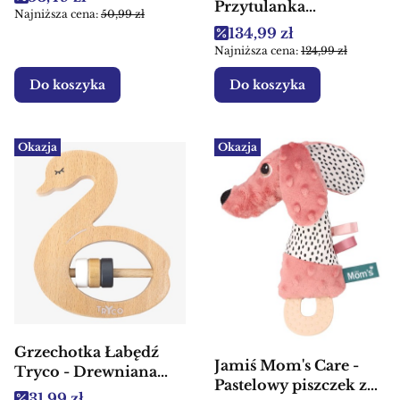
Przytulanka
Najniższa cena:
50,99 zł
francuskiej marki
Cena promocyjna
134,99 zł
Kaloo
Najniższa cena:
124,99 zł
Do koszyka
Do koszyka
Okazja
Okazja
Grzechotka Łabędź
Jamiś Mom's Care -
Tryco - Drewniana
Pastelowy piszczek z
zabawka edukacyjna
Cena promocyjna
31,99 zł