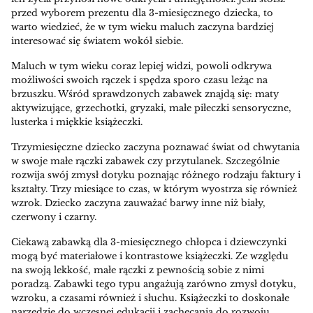
przed wyborem prezentu dla 3-miesięcznego dziecka, to
warto wiedzieć, że w tym wieku maluch zaczyna bardziej
interesować się światem wokół siebie.
Maluch w tym wieku coraz lepiej widzi, powoli odkrywa
możliwości swoich rączek i spędza sporo czasu leżąc na
brzuszku. Wśród sprawdzonych zabawek znajdą się: maty
aktywizujące, grzechotki, gryzaki, małe piłeczki sensoryczne,
lusterka i miękkie książeczki.
Trzymiesięczne dziecko zaczyna poznawać świat od chwytania
w swoje małe rączki zabawek czy przytulanek. Szczególnie
rozwija swój zmysł dotyku poznając różnego rodzaju faktury i
kształty. Trzy miesiące to czas, w którym wyostrza się również
wzrok. Dziecko zaczyna zauważać barwy inne niż biały,
czerwony i czarny.
Ciekawą zabawką dla 3-miesięcznego chłopca i dziewczynki
mogą być materiałowe i kontrastowe książeczki. Ze względu
na swoją lekkość, małe rączki z pewnością sobie z nimi
poradzą. Zabawki tego typu angażują zarówno zmysł dotyku,
wzroku, a czasami również i słuchu. Książeczki to doskonałe
narzędzie do wczesnej edukacji i zachęcania do rozwoju