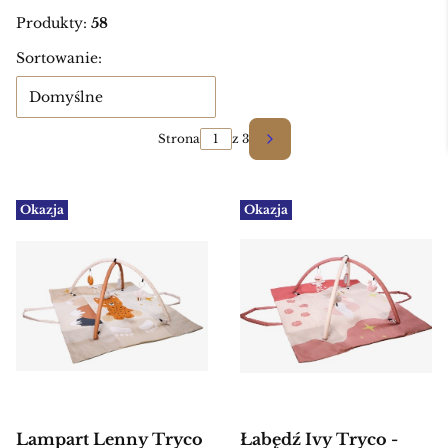
Produkty:
58
Lista produktów
Sortowanie:
Domyślne
Strona
z 3
Następne produkty
Okazja
Okazja
Lampart Lenny Tryco
Łabędź Ivy Tryco -