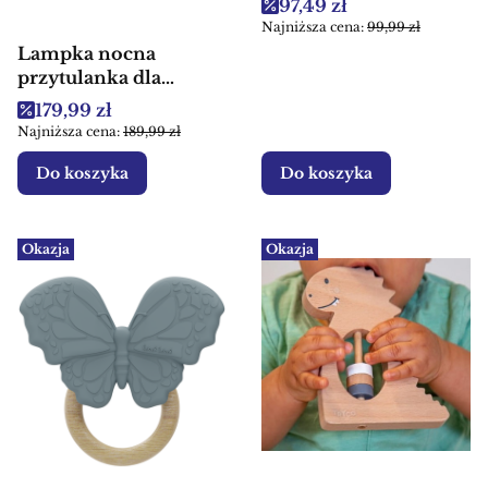
Cena promocyjna
97,49 zł
dla dzieci
Najniższa cena:
99,99 zł
Lampka nocna
przytulanka dla
dziecka Pingwinek
Cena promocyjna
179,99 zł
Complices Kaloo
Najniższa cena:
189,99 zł
Do koszyka
Do koszyka
Okazja
Okazja