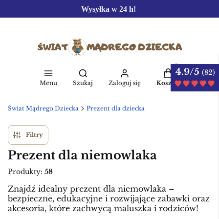
Wysyłka w 24 h!
4.9/5
Produkty w kos
(82)
Otwórz wyszukiwarkę
Menu
Szukaj
Zaloguj się
Koszyk
Świat Mądrego Dziecka
Prezent dla dziecka
Filtry
Prezent dla niemowlaka
Produkty:
58
Znajdź idealny prezent dla niemowlaka –
bezpieczne, edukacyjne i rozwijające zabawki oraz
akcesoria, które zachwycą maluszka i rodziców!