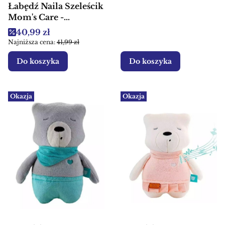
Łabędź Naila Szeleścik
Mom's Care -
Przytulanka
Cena promocyjna
40,99 zł
sensoryczna dla dzieci
Najniższa cena:
41,99 zł
Do koszyka
Do koszyka
Okazja
Okazja