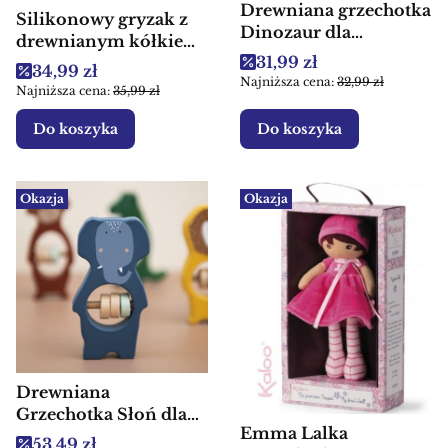
Drewniana grzechotka
Silikonowy gryzak z
Dinozaur dla
drewnianym kółkiem
niemowlaka Tryco
Cena promocyjna
31,99 zł
Motylek – Niebieski,
Cena promocyjna
34,99 zł
Najniższa cena:
32,99 zł
Label Label
Najniższa cena:
35,99 zł
Do koszyka
Do koszyka
Okazja
Okazja
Drewniana
Grzechotka Słoń dla
Emma Lalka
niemowląt Trixie
Cena promocyjna
53,49 zł