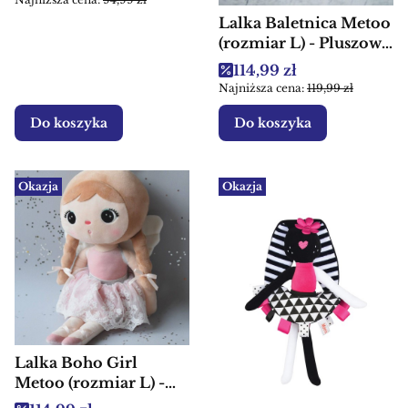
Lalka Baletnica Metoo
(rozmiar L) - Pluszowa
przytulanka dla dzieci
Cena promocyjna
114,99 zł
Najniższa cena:
119,99 zł
Do koszyka
Do koszyka
Okazja
Okazja
Lalka Boho Girl
Metoo (rozmiar L) -
Pluszowa przytulanka