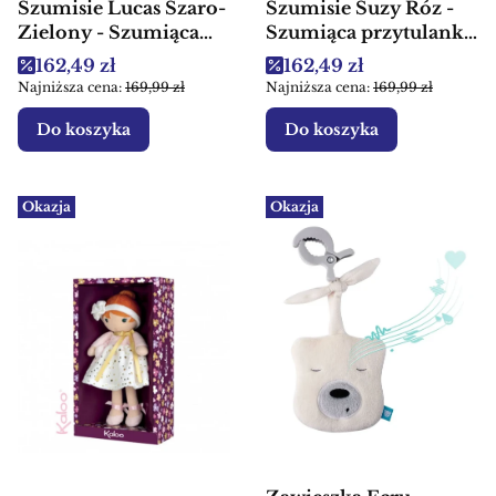
Szumisie Lucas Szaro-
Szumisie Suzy Róz -
Zielony - Szumiąca
Szumiąca przytulanka
przytulanka dla dzieci
dla dzieci
Cena promocyjna
Cena promocyjna
162,49 zł
162,49 zł
Najniższa cena:
169,99 zł
Najniższa cena:
169,99 zł
Do koszyka
Do koszyka
Okazja
Okazja