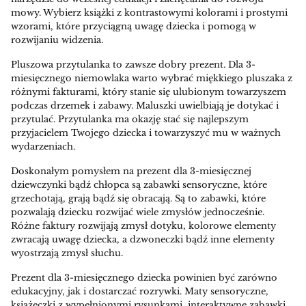
mowy. Wybierz książki z kontrastowymi kolorami i prostymi
wzorami, które przyciągną uwagę dziecka i pomogą w
rozwijaniu widzenia.
Pluszowa przytulanka to zawsze dobry prezent. Dla 3-
miesięcznego niemowlaka warto wybrać miękkiego pluszaka z
różnymi fakturami, który stanie się ulubionym towarzyszem
podczas drzemek i zabawy. Maluszki uwielbiają je dotykać i
przytulać. Przytulanka ma okazję stać się najlepszym
przyjacielem Twojego dziecka i towarzyszyć mu w ważnych
wydarzeniach.
Doskonałym pomysłem na prezent dla 3-miesięcznej
dziewczynki bądź chłopca są zabawki sensoryczne, które
grzechotają, grają bądź się obracają. Są to zabawki, które
pozwalają dziecku rozwijać wiele zmysłów jednocześnie.
Różne faktury rozwijają zmysł dotyku, kolorowe elementy
zwracają uwagę dziecka, a dzwoneczki bądź inne elementy
wyostrzają zmysł słuchu.
Prezent dla 3-miesięcznego dziecka powinien być zarówno
edukacyjny, jak i dostarczać rozrywki. Maty sensoryczne,
książeczki z wypełnionymi rysunkami, interaktywne zabawki,