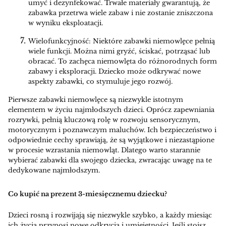
umyć i dezynfekować. Trwałe materiały gwarantują, że
zabawka przetrwa wiele zabaw i nie zostanie zniszczona
w wyniku eksploatacji.
Wielofunkcyjność: Niektóre zabawki niemowlęce pełnią
wiele funkcji. Można nimi gryźć, ściskać, potrząsać lub
obracać. To zachęca niemowlęta do różnorodnych form
zabawy i eksploracji. Dziecko może odkrywać nowe
aspekty zabawki, co stymuluje jego rozwój.
Pierwsze zabawki niemowlęce są niezwykle istotnym
elementem w życiu najmłodszych dzieci. Oprócz zapewniania
rozrywki, pełnią kluczową rolę w rozwoju sensorycznym,
motorycznym i poznawczym maluchów. Ich bezpieczeństwo i
odpowiednie cechy sprawiają, że są wyjątkowe i niezastąpione
w procesie wzrastania niemowląt. Dlatego warto starannie
wybierać zabawki dla swojego dziecka, zwracając uwagę na te
dedykowane najmłodszym.
Co kupić na prezent 3-miesięcznemu dziecku?
Dzieci rosną i rozwijają się niezwykle szybko, a każdy miesiąc
ich życia przynosi nowe odkrycia i umiejętności. Jeśli stoisz