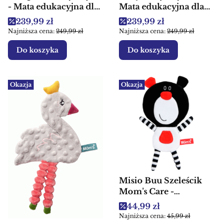
- Mata edukacyjna dla
Mata edukacyjna dla
dzieci
dzieci
Cena promocyjna
Cena promocyjna
239,99 zł
239,99 zł
Najniższa cena:
249,99 zł
Najniższa cena:
249,99 zł
Do koszyka
Do koszyka
Okazja
Okazja
Misio Buu Szeleścik
Mom's Care -
Przytulanka
Cena promocyjna
44,99 zł
sensoryczna dla dzieci
Najniższa cena:
45,99 zł