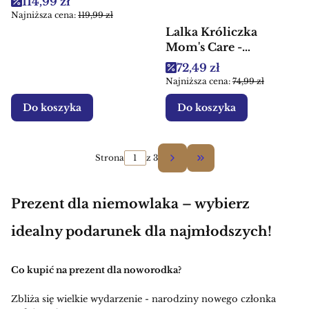
Cena promocyjna
114,99 zł
dla dzieci
Najniższa cena:
119,99 zł
Lalka Króliczka
Mom's Care -
Przytulanka
Cena promocyjna
72,49 zł
sensoryczna dla dzieci
Najniższa cena:
74,99 zł
Do koszyka
Do koszyka
Strona
z 3
Przejdź do ostatniej 
Prezent dla niemowlaka – wybierz
idealny podarunek dla najmłodszych!
Co kupić na prezent dla noworodka?
Zbliża się wielkie wydarzenie - narodziny nowego członka