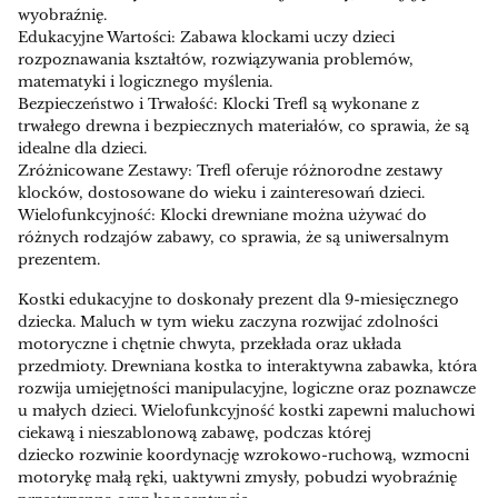
wyobraźnię.
Edukacyjne Wartości: Zabawa klockami uczy dzieci
rozpoznawania kształtów, rozwiązywania problemów,
matematyki i logicznego myślenia.
Bezpieczeństwo i Trwałość: Klocki Trefl są wykonane z
trwałego drewna i bezpiecznych materiałów, co sprawia, że są
idealne dla dzieci.
Zróżnicowane Zestawy: Trefl oferuje różnorodne zestawy
klocków, dostosowane do wieku i zainteresowań dzieci.
Wielofunkcyjność: Klocki drewniane można używać do
różnych rodzajów zabawy, co sprawia, że są uniwersalnym
prezentem.
Kostki edukacyjne to doskonały prezent dla 9-miesięcznego
dziecka. Maluch w tym wieku zaczyna rozwijać zdolności
motoryczne i chętnie chwyta, przekłada oraz układa
przedmioty. Drewniana kostka to interaktywna zabawka, która
rozwija umiejętności manipulacyjne, logiczne oraz poznawcze
u małych dzieci. Wielofunkcyjność kostki zapewni maluchowi
ciekawą i nieszablonową zabawę, podczas której
dziecko rozwinie koordynację wzrokowo-ruchową, wzmocni
motorykę małą ręki, uaktywni zmysły, pobudzi wyobraźnię