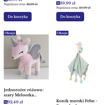
gryzakiem
Cena promocyjna
39,99 zł
Najniższa cena:
32,99 zł
Najniższa cena:
40,99 zł
Do koszyka
Do koszyka
Okazja
Okazja
Jednorożec różowo-
szary Melootka
(rozmiar L) - Pluszowa
Konik morski Fehn -
Cena promocyjna
92,49 zł