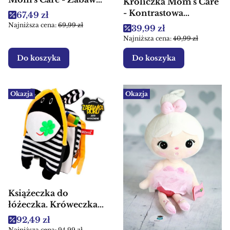
Króliczka Mom's Care
sensoryczna dla dzieci
- Kontrastowa
Cena promocyjna
67,49 zł
przytulanka z
Najniższa cena:
69,99 zł
Cena promocyjna
39,99 zł
gryzakiem dla dzieci
Najniższa cena:
40,99 zł
Do koszyka
Do koszyka
Okazja
Okazja
Książeczka do
łóżeczka. Króweczka
Mom's Care - Zabawka
Cena promocyjna
92,49 zł
sensoryczna dla dzieci
Najniższa cena:
94,99 zł