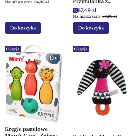
przytulanka dla dzieci
Przytulanka z
Najniższa cena:
94,99 zł
pieluszką
Cena promocyjna
87,49 zł
Najniższa cena:
89,99 zł
Do koszyka
Do koszyka
Okazja
Okazja
Kręgle pastelowe
Mom's Care - Zabawka