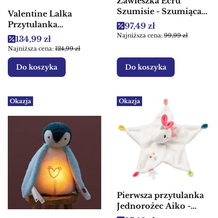
Zawieszka Ecru
Szumisie - Szumiąca
Valentine Lalka
przytulanka dla dzieci
Przytulanka
Cena promocyjna
97,49 zł
francuskiej marki
Najniższa cena:
99,99 zł
Cena promocyjna
134,99 zł
Kaloo
Najniższa cena:
124,99 zł
Do koszyka
Do koszyka
Okazja
Okazja
Pierwsza przytulanka
Jednorożec Aiko -
Zabawka sensoryczna