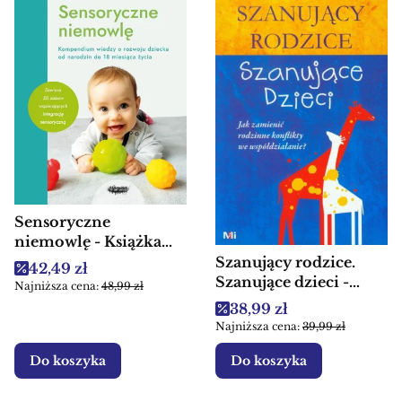
Sensoryczne
niemowlę - Książka
dla rodziców
Szanujący rodzice.
Cena promocyjna
42,49 zł
Szanujące dzieci -
Najniższa cena:
48,99 zł
Książki dla rodziców
Cena promocyjna
38,99 zł
Najniższa cena:
39,99 zł
Do koszyka
Do koszyka