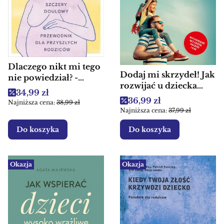
Dlaczego nikt mi tego
Dodaj mi skrzydeł! Jak
nie powiedział? -
rozwijać u dziecka
Książka dla rodziców
Cena promocyjna
34,99 zł
motywację
Cena promocyjna
36,99 zł
Najniższa cena:
38,99 zł
wewnętrzną? - Książka
Najniższa cena:
37,99 zł
dla rodziców
Do koszyka
Do koszyka
Okazja
Okazja