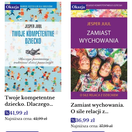
Okazja
Okazja
Twoje kompetentne
dziecko. Dlaczego
Zamiast wychowania.
powinniśmy
O sile relacji z
Cena promocyjna
41,99 zł
traktować dzieci
dzieckiem - Książki
Najniższa cena:
42,99 zł
Cena promocyjna
36,99 zł
poważniej? - Książki
dla rodziców
Najniższa cena:
37,99 zł
dla rodziców