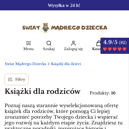
Wysyłka w 24 h!
4.9/5
Produkty w kos
(82)
Otwórz wyszukiwarkę
Menu
Szukaj
Zaloguj się
Koszyk
Świat Mądrego Dziecka
Książki dla dzieci
Filtry
Książki dla rodziców
Produkty:
16
Poznaj naszą starannie wyselekcjonowaną ofertę
książek dla rodziców, które pomogą Ci lepiej
zrozumieć potrzeby Twojego dziecka i wspierać
jego rozwój na każdym etapie życia. Znajdziesz tu
praktyczne poradniki, inspirujące historie i