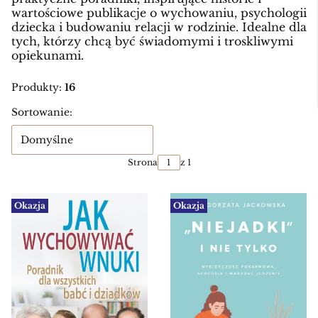
wartościowe publikacje o wychowaniu, psychologii
dziecka i budowaniu relacji w rodzinie. Idealne dla
tych, którzy chcą być świadomymi i troskliwymi
opiekunami.
Produkty:
16
Lista produktów
Sortowanie:
Domyślne
Strona
z 1
Okazja
Okazja