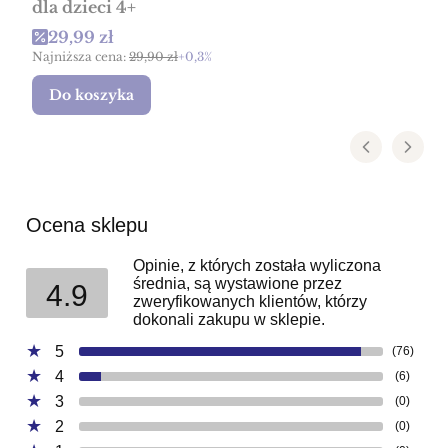
dla dzieci 4+
Cena promocyjna
29,99 zł
Najniższa cena:
29,90 zł
+0,3%
Do koszyka
Ocena sklepu
Opinie, z których została wyliczona
średnia, są wystawione przez
4.9
zweryfikowanych klientów, którzy
dokonali zakupu w sklepie.
5
(76)
4
(6)
3
(0)
2
(0)