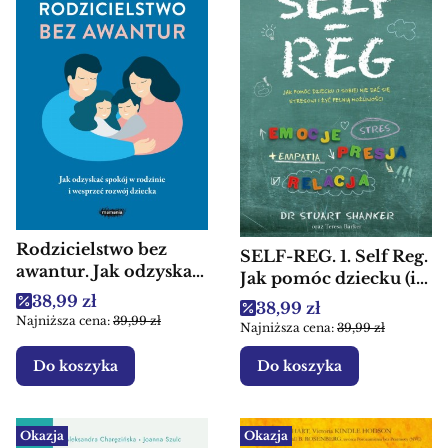
Rodzicielstwo bez
SELF-REG. 1. Self Reg.
awantur. Jak odzyskać
Jak pomóc dziecku (i
spokój w rodzinie i
Cena promocyjna
sobie) nie dać się
38,99 zł
Cena promocyjna
38,99 zł
wesprzeć rozwój
stresowi i żyć pełnią
Najniższa cena:
39,99 zł
Najniższa cena:
39,99 zł
dziecka - Książki dla
możliwości - Książki
rodziców
dla rodziców
Do koszyka
Do koszyka
Okazja
Okazja