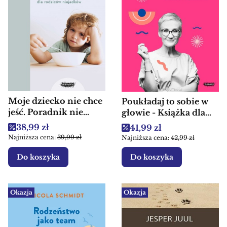
Moje dziecko nie chce
Poukładaj to sobie w
jeść. Poradnik nie
głowie - Książka dla
tylko dla rodziców
rodziców
Cena promocyjna
38,99 zł
Cena promocyjna
41,99 zł
niejadków - Książki
Najniższa cena:
39,99 zł
Najniższa cena:
42,99 zł
dla rodziców
Do koszyka
Do koszyka
Okazja
Okazja