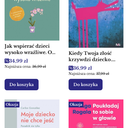
Jak wspierać dzieci
wysoko wrażliwe. O
Kiedy Twoja złość
rodzicielstwie na
krzywdzi dziecko.
Cena promocyjna
34,99 zł
wysokich obrotach -
Poradnik dla rodziców
Najniższa cena:
36,99 zł
Cena promocyjna
36,99 zł
Książka dla rodziców
Najniższa cena:
37,99 zł
Do koszyka
Do koszyka
Okazja
Okazja