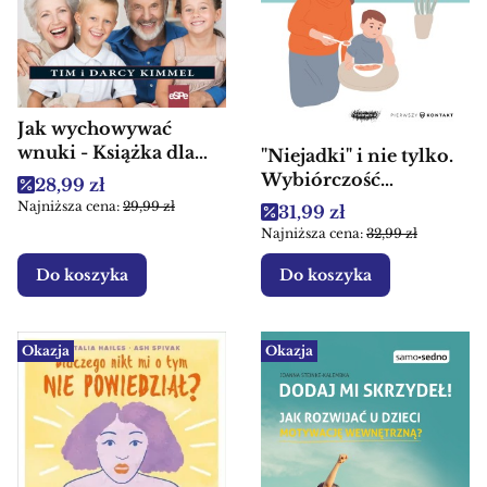
Jak wychowywać
wnuki - Książka dla
"Niejadki" i nie tylko.
dziedków
Wybiórczość
Cena promocyjna
28,99 zł
pokarmowa, neofobia
Najniższa cena:
29,99 zł
Cena promocyjna
31,99 zł
i marudne jedzenie -
Najniższa cena:
32,99 zł
Książka dla rodziców
Do koszyka
Do koszyka
Okazja
Okazja