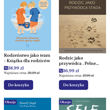
Rodzeństwo jako team
Rodzic jako
- Książka dla rodziców
przywódca . Pełne
Cena promocyjna
38,99 zł
miłości przywództwo
Cena promocyjna
36,99 zł
Najniższa cena:
39,99 zł
w rodzinie - Książki
Najniższa cena:
37,99 zł
dla rodziców
Do koszyka
Do koszyka
Okazja
Okazja