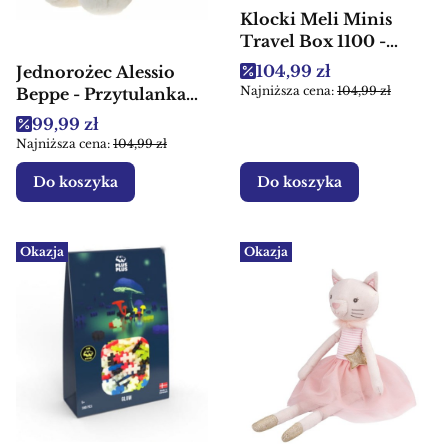
Klocki Meli Minis
Travel Box 1100 -
Klocki dla dzieci
Cena promocyjna
104,99 zł
Jednorożec Alessio
Najniższa cena:
104,99 zł
Beppe - Przytulanka
dla dzieci
Cena promocyjna
99,99 zł
Najniższa cena:
104,99 zł
Do koszyka
Do koszyka
Okazja
Okazja