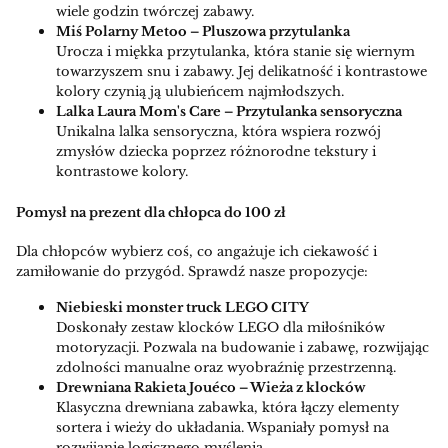
wiele godzin twórczej zabawy.
Miś Polarny Metoo – Pluszowa przytulanka
Urocza i miękka przytulanka, która stanie się wiernym
towarzyszem snu i zabawy. Jej delikatność i kontrastowe
kolory czynią ją ulubieńcem najmłodszych.
Lalka Laura Mom's Care – Przytulanka sensoryczna
Unikalna lalka sensoryczna, która wspiera rozwój
zmysłów dziecka poprzez różnorodne tekstury i
kontrastowe kolory.
Pomysł na prezent dla chłopca do 100 zł
Dla chłopców wybierz coś, co angażuje ich ciekawość i
zamiłowanie do przygód. Sprawdź nasze propozycje:
Niebieski monster truck LEGO CITY
Doskonały zestaw klocków LEGO dla miłośników
motoryzacji. Pozwala na budowanie i zabawę, rozwijając
zdolności manualne oraz wyobraźnię przestrzenną.
Drewniana Rakieta Jouéco – Wieża z klocków
Klasyczna drewniana zabawka, która łączy elementy
sortera i wieży do układania. Wspaniały pomysł na
rozwijanie logicznego myślenia.