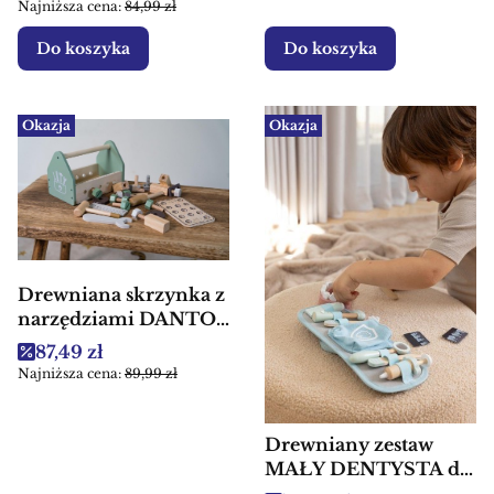
Najniższa cena:
84,99 zł
Do koszyka
Do koszyka
Okazja
Okazja
Drewniana skrzynka z
narzędziami DANTOY
26 części - zabawka
Cena promocyjna
87,49 zł
edukacyjna
Najniższa cena:
89,99 zł
Drewniany zestaw
MAŁY DENTYSTA dla
dzieci DANTOY