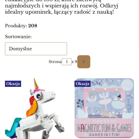
najmłodszych i wspierają ich rozwój. Odkryj
idealny upominek, łączący radość z nauką!
Produkty:
208
Lista produktów
Sortowanie:
Domyślne
Strona
z 9
Następne produkty
Okazja
Okazja