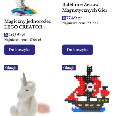
Baletnice Zestaw
Magnetycznych Gier i
Zabaw dla dzieci 4w1
Cena promocyjna
77,49 zł
Magiczny jednorożec
Floss & Rock
Najniższa cena:
79,99 zł
LEGO CREATOR -
Klocki dla dzieci
Cena promocyjna
46,99 zł
Najniższa cena:
47,99 zł
Do koszyka
Do koszyka
Okazja
Okazja