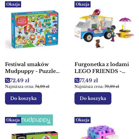
Okazja
Okazja
Festiwal smaków
Furgonetka z lodami
Mudpuppy - Puzzle
LEGO FRIENDS -
sensoryczne z
Klocki dla dzieci
Cena promocyjna
Cena promocyjna
72,49 zł
77,49 zł
elementami
Najniższa cena:
74,99 zł
Najniższa cena:
79,99 zł
zapachowymi
Do koszyka
Do koszyka
Okazja
Okazja