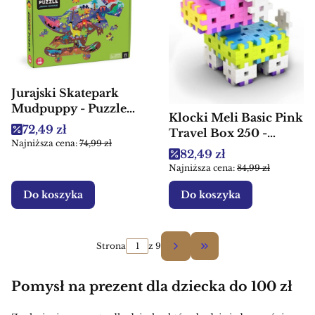
Jurajski Skatepark
Mudpuppy - Puzzle
Klocki Meli Basic Pink
konturowe dla dzieci
Cena promocyjna
72,49 zł
Travel Box 250 -
Najniższa cena:
74,99 zł
Klocki dla dzieci
Cena promocyjna
82,49 zł
Najniższa cena:
84,99 zł
Do koszyka
Do koszyka
Strona
z 9
Przejdź do ostatniej 
Pomysł na prezent dla dziecka do 100 zł