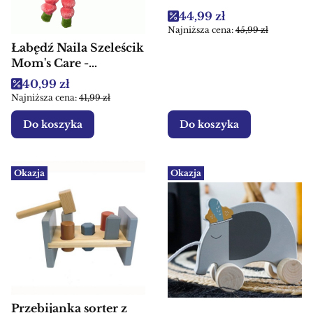
Przytulanka
Cena promocyjna
44,99 zł
sensoryczna dla dzieci
Najniższa cena:
45,99 zł
Łabędź Naila Szeleścik
Mom's Care -
Przytulanka
Cena promocyjna
40,99 zł
sensoryczna dla dzieci
Najniższa cena:
41,99 zł
Do koszyka
Do koszyka
Okazja
Okazja
Przebijanka sorter z