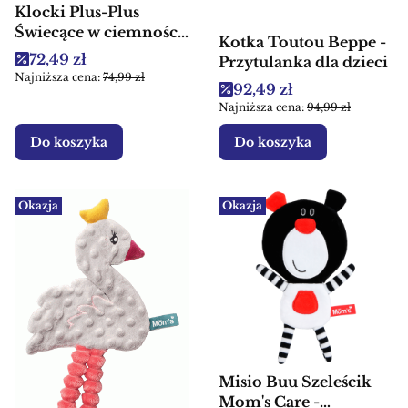
Klocki Plus-Plus
Świecące w ciemności
Kotka Toutou Beppe -
300 elementów
Cena promocyjna
72,49 zł
Przytulanka dla dzieci
Najniższa cena:
74,99 zł
Cena promocyjna
92,49 zł
Najniższa cena:
94,99 zł
Do koszyka
Do koszyka
Okazja
Okazja
Misio Buu Szeleścik
Mom's Care -