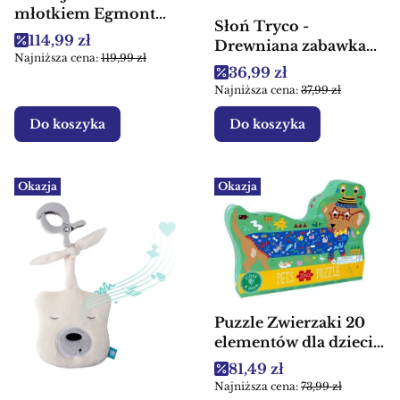
młotkiem Egmont
Słoń Tryco -
Toys - Drewniana
Cena promocyjna
114,99 zł
Drewniana zabawka
zabawka edukacyjna
Najniższa cena:
119,99 zł
do ciągnięcia
Cena promocyjna
36,99 zł
Najniższa cena:
37,99 zł
Do koszyka
Do koszyka
Okazja
Okazja
Puzzle Zwierzaki 20
elementów dla dzieci
3+
Cena promocyjna
81,49 zł
Najniższa cena:
73,99 zł