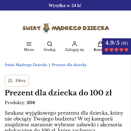
Wysyłka w 24 h!
4.9/5
Produkty w kos
(81)
Otwórz wyszukiwarkę
Menu
Szukaj
Zaloguj się
Koszyk
Świat Mądrego Dziecka
Prezent dla dziecka
Filtry
Prezent dla dziecka do 100 zł
Produkty:
208
Szukasz wyjątkowego prezentu dla dziecka, który
nie obciąży Twojego budżetu? W tej kategorii
znajdziesz starannie wybrane zabawki i akcesoria
edukacyjne do 100 zł, które zachwycą