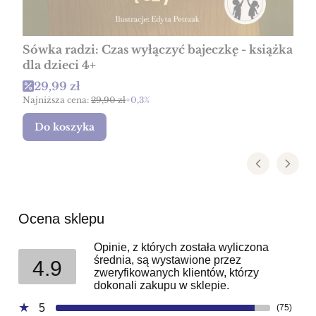
Sówka radzi: Czas wyłączyć bajeczkę - książka
dla dzieci 4+
Cena promocyjna
29,99 zł
Najniższa cena:
29,90 zł
+0,3%
Do koszyka
Ocena sklepu
Opinie, z których została wyliczona
średnia, są wystawione przez
4.9
zweryfikowanych klientów, którzy
dokonali zakupu w sklepie.
5
(75)