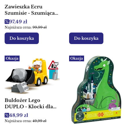
Zawieszka Ecru
Szumisie - Szumiąca
przytulanka dla dzieci
Cena promocyjna
97,49 zł
Najniższa cena:
99,99 zł
Do koszyka
Do koszyka
Okazja
Okazja
Buldożer Lego
DUPLO - Klocki dla
dzieci
Cena promocyjna
48,99 zł
Najniższa cena:
49,99 zł