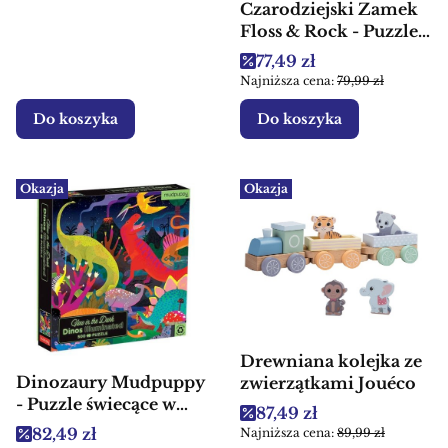
Czarodziejski Zamek
Floss & Rock - Puzzle
dla dzieci
Cena promocyjna
77,49 zł
Najniższa cena:
79,99 zł
Do koszyka
Do koszyka
Okazja
Okazja
Drewniana kolejka ze
Dinozaury Mudpuppy
zwierzątkami Jouéco
- Puzzle świecące w
Cena promocyjna
87,49 zł
ciemności dla dzieci
Cena promocyjna
82,49 zł
Najniższa cena:
89,99 zł