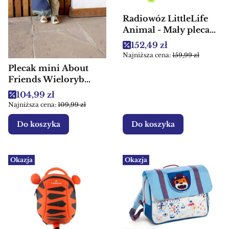
Radiowóz LittleLife
Animal - Mały plecak
dla dzieci
Cena promocyjna
152,49 zł
Najniższa cena:
159,99 zł
Plecak mini About
Friends Wieloryb
Lassig 2+
Cena promocyjna
104,99 zł
Najniższa cena:
109,99 zł
Do koszyka
Do koszyka
Okazja
Okazja