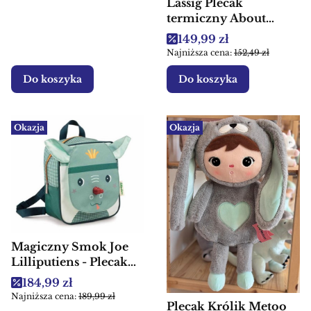
Lassig Plecak
termiczny About
Friends Szop dla
Cena promocyjna
149,99 zł
dzieci
Najniższa cena:
152,49 zł
Do koszyka
Do koszyka
Okazja
Okazja
Magiczny Smok Joe
Lilliputiens - Plecak
dla dzieci
Cena promocyjna
184,99 zł
Najniższa cena:
189,99 zł
Plecak Królik Metoo