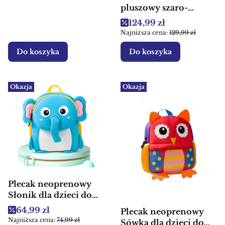
pluszowy szaro-
miętowy dla dzieci
Cena promocyjna
124,99 zł
Najniższa cena:
129,99 zł
Do koszyka
Do koszyka
Okazja
Okazja
Plecak neoprenowy
Słonik dla dzieci do
przedszkola
Cena promocyjna
64,99 zł
Plecak neoprenowy
Najniższa cena:
74,99 zł
Sówka dla dzieci do