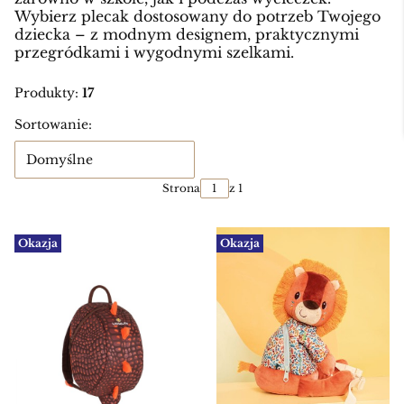
Wybierz plecak dostosowany do potrzeb Twojego
dziecka – z modnym designem, praktycznymi
przegródkami i wygodnymi szelkami.
Produkty:
17
Lista produktów
Sortowanie:
Domyślne
Strona
z 1
Okazja
Okazja