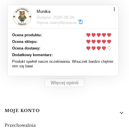
Monika
Dodano: 2026-08-06
Opinia zweryfikowana
Ocena produktu:
Ocena sklepu:
Ocena dostawy:
Dodatkowy komentarz:
Produkt spełnił nasze oczekiwania. Wnuczek bardzo chętnie
nim się bawi
Więcej opinii
Linki w stopce
MOJE KONTO
Przechowalnia