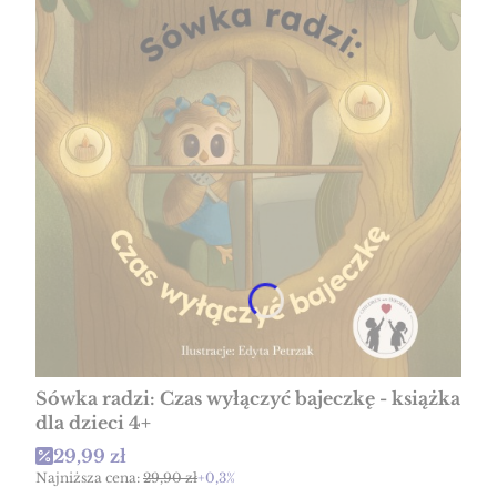
Sówka radzi: Czas wyłączyć bajeczkę - książka
dla dzieci 4+
Cena promocyjna
29,99 zł
Najniższa cena:
29,90 zł
+0,3%