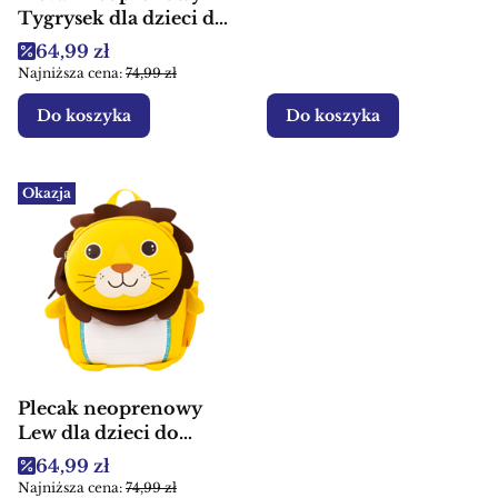
Tygrysek dla dzieci do
przedszkola
Cena promocyjna
64,99 zł
Najniższa cena:
74,99 zł
Do koszyka
Do koszyka
Okazja
Plecak neoprenowy
Lew dla dzieci do
przedszkola
Cena promocyjna
64,99 zł
Najniższa cena:
74,99 zł