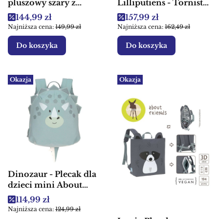
pluszowy szary z
Lilliputiens - Tornister
wyjmowaną
plecak dla dzieci
Cena promocyjna
Cena promocyjna
144,99 zł
157,99 zł
przytulanką
Najniższa cena:
149,99 zł
Najniższa cena:
162,49 zł
Do koszyka
Do koszyka
Okazja
Okazja
Dinozaur - Plecak dla
dzieci mini About
Friends Lassig
Cena promocyjna
114,99 zł
Najniższa cena:
124,99 zł