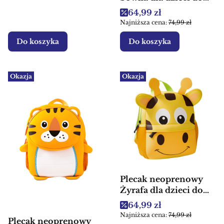
przedszkola
Cena promocyjna
64,99 zł
Najniższa cena:
74,99 zł
Do koszyka
Do koszyka
Okazja
Okazja
Plecak neoprenowy
Żyrafa dla dzieci do
przedszkola
Cena promocyjna
64,99 zł
Najniższa cena:
74,99 zł
Plecak neoprenowy