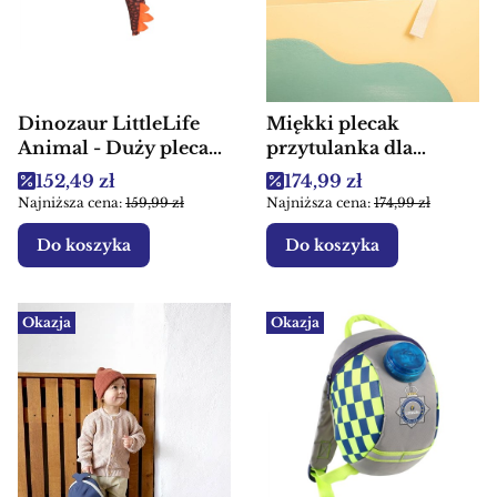
Dinozaur LittleLife
Miękki plecak
Animal - Duży plecak
przytulanka dla
dla dzieci
chłopca Lew Jack
Cena promocyjna
Cena promocyjna
152,49 zł
174,99 zł
Lilliputiens
Najniższa cena:
159,99 zł
Najniższa cena:
174,99 zł
Do koszyka
Do koszyka
Okazja
Okazja