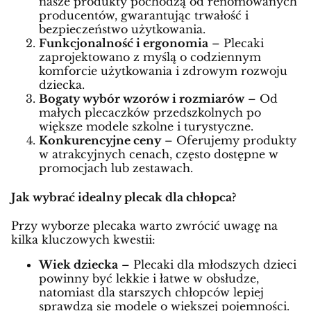
nasze produkty pochodzą od renomowanych
producentów, gwarantując trwałość i
bezpieczeństwo użytkowania.
Funkcjonalność i ergonomia
– Plecaki
zaprojektowano z myślą o codziennym
komforcie użytkowania i zdrowym rozwoju
dziecka.
Bogaty wybór wzorów i rozmiarów
– Od
małych plecaczków przedszkolnych po
większe modele szkolne i turystyczne.
Konkurencyjne ceny
– Oferujemy produkty
w atrakcyjnych cenach, często dostępne w
promocjach lub zestawach.
Jak wybrać idealny plecak dla chłopca?
Przy wyborze plecaka warto zwrócić uwagę na
kilka kluczowych kwestii:
Wiek dziecka
– Plecaki dla młodszych dzieci
powinny być lekkie i łatwe w obsłudze,
natomiast dla starszych chłopców lepiej
sprawdzą się modele o większej pojemności.