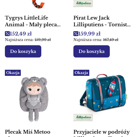
Tygrys LittleLife
Pirat Lew Jack
Animal - Mały plecak
Lilliputiens - Tornister
dla dzieci
plecak dla dzieci
Cena promocyjna
Cena promocyjna
152,49 zł
159,99 zł
Najniższa cena:
159,99 zł
Najniższa cena:
167,49 zł
Do koszyka
Do koszyka
Okazja
Okazja
Plecak Miś Metoo
Przyjaciele w podróży