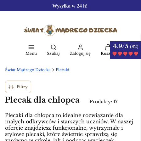
Wysyłka w 24 h!
4.9/5
Produkty w kos
(82)
Otwórz wyszukiwarkę
Menu
Szukaj
Zaloguj się
Koszyk
Świat Mądrego Dziecka
Plecaki
Filtry
Plecak dla chłopca
Produkty:
17
Plecaki dla chłopca to idealne rozwiązanie dla
małych odkrywców i starszych uczniów. W naszej
ofercie znajdziesz funkcjonalne, wytrzymałe i
stylowe plecaki, które świetnie sprawdzą się
zarówno w szkole, jak i podczas wycieczek.