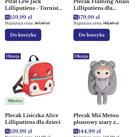
Pirat Lew Jack
Plecak Flaming Anais
Lilliputiens - Tornister
Lilliputiens dla
plecak dla dzieci
dziewczynki
Cena promocyjna
Cena promocyjna
159,99 zł
179,99 zł
Najniższa cena:
167,49 zł
Najniższa cena:
182,49 zł
Do koszyka
Do koszyka
Okazja
Okazja
Plecak Lisiczka Alice
Plecak Miś Metoo
Lilliputiens dla dzieci
pluszowy szary z
wyjmowaną
Cena promocyjna
Cena promocyjna
139,99 zł
144,99 zł
przytulanką