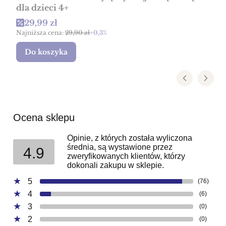
dla dzieci 4+
Cena promocyjna
29,99 zł
Najniższa cena:
29,90 zł
+0,3%
Do koszyka
Ocena sklepu
Opinie, z których została wyliczona
średnia, są wystawione przez
4.9
zweryfikowanych klientów, którzy
dokonali zakupu w sklepie.
5
(76)
4
(6)
3
(0)
2
(0)