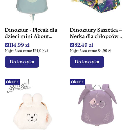
Dinozaur - Plecak dla
Dinozaury Saszetka –
dzieci mini About
Nerka dla chłopców
Friends Lassig
Floss & Rock
Cena promocyjna
Cena promocyjna
114,99 zł
82,49 zł
Najniższa cena:
124,99 zł
Najniższa cena:
84,99 zł
Do koszyka
Do koszyka
Okazja
Okazja