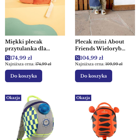
Miękki plecak
Plecak mini About
przytulanka dla
Friends Wieloryb
chłopca Lew Jack
Lassig 2+
Cena promocyjna
Cena promocyjna
174,99 zł
104,99 zł
Lilliputiens
Najniższa cena:
174,99 zł
Najniższa cena:
109,99 zł
Do koszyka
Do koszyka
Okazja
Okazja