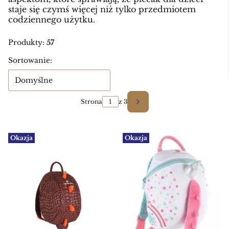
staje się czymś więcej niż tylko przedmiotem
codziennego użytku.
Produkty:
57
Lista produktów
Sortowanie:
Domyślne
Strona
z 3
Następne produkty
Okazja
Okazja