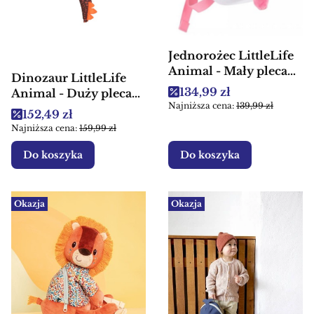
Jednorożec LittleLife
Animal - Mały plecak
Dinozaur LittleLife
dla dzieci
Cena promocyjna
134,99 zł
Animal - Duży plecak
Najniższa cena:
139,99 zł
dla dzieci
Cena promocyjna
152,49 zł
Najniższa cena:
159,99 zł
Do koszyka
Do koszyka
Okazja
Okazja