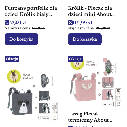
Futrzany portfelik dla
Królik - Plecak dla
dzieci Królik biały
dzieci mini About
Souza!
Friends Lassig
Cena promocyjna
Cena promocyjna
57,49 zł
119,99 zł
Najniższa cena:
62,49 zł
Najniższa cena:
124,99 zł
Do koszyka
Do koszyka
Okazja
Okazja
Lassig Plecak
termiczny About
Friends Szynszyla