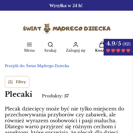
Wysyłka w 24 h!
4.9/5
Produkty w kos
(82)
Otwórz wyszukiwarkę
Menu
Szukaj
Zaloguj się
Koszyk
Przejdź do:
Świat Mądrego Dziecka
Filtry
Plecaki
Produkty:
57
Plecak dziecięcy może być nie tylko miejscem do
przechowywania przyborów czy zabawek, ale
również wyrazem osobowości i pasji malucha.
Dlatego warto przyjrzeć się różnym cechom i
aspektom, które sprawiają, że plecak dla dzieci