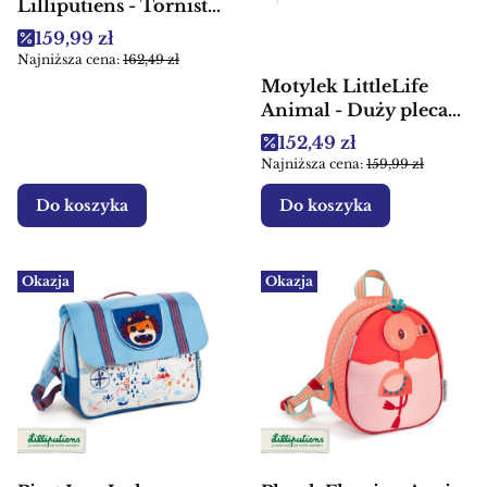
Lilliputiens - Tornister
plecak dla dzieci
Cena promocyjna
159,99 zł
Najniższa cena:
162,49 zł
Motylek LittleLife
Animal - Duży plecak
dla dzieci
Cena promocyjna
152,49 zł
Najniższa cena:
159,99 zł
Do koszyka
Do koszyka
Okazja
Okazja