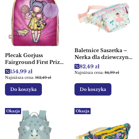
Baletnice Saszetka –
Plecak Gorjuss
Nerka dla dziewczynki
Fairground First Prize
Floss & Rock
Cena promocyjna
82,49 zł
Santoro dla dzieci
Cena promocyjna
154,99 zł
Najniższa cena:
84,99 zł
mały
Najniższa cena:
162,49 zł
Do koszyka
Do koszyka
Okazja
Okazja