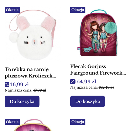
Okazja
Okazja
Plecak Gorjuss
Torebka na ramię
Fairground Fireworks
pluszowa Króliczek
Santoro dla dzieci
Cena promocyjna
154,99 zł
Starpak - Torba dla
Cena promocyjna
46,99 zł
mały
Najniższa cena:
162,49 zł
dzieci
Najniższa cena:
47,99 zł
Do koszyka
Do koszyka
Okazja
Okazja