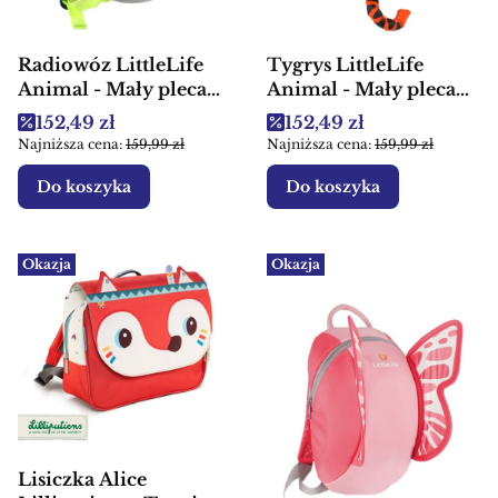
Radiowóz LittleLife
Tygrys LittleLife
Animal - Mały plecak
Animal - Mały plecak
dla dzieci
dla dzieci
Cena promocyjna
Cena promocyjna
152,49 zł
152,49 zł
Najniższa cena:
159,99 zł
Najniższa cena:
159,99 zł
Do koszyka
Do koszyka
Okazja
Okazja
Lisiczka Alice