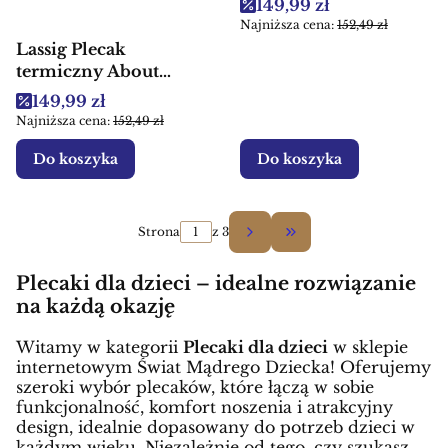
Cena promocyjna
149,99 zł
Najniższa cena:
152,49 zł
Lassig Plecak
termiczny About
Friends Szop dla
Cena promocyjna
149,99 zł
dzieci
Najniższa cena:
152,49 zł
Do koszyka
Do koszyka
Strona
z 3
Przejdź do ostatniej 
Plecaki dla dzieci – idealne rozwiązanie
na każdą okazję
Witamy w kategorii
Plecaki dla dzieci
w sklepie
internetowym Świat Mądrego Dziecka! Oferujemy
szeroki wybór plecaków, które łączą w sobie
funkcjonalność, komfort noszenia i atrakcyjny
design, idealnie dopasowany do potrzeb dzieci w
każdym wieku. Niezależnie od tego, czy szukasz