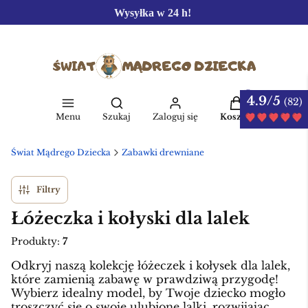
Wysyłka w 24 h!
4.9/5
Produkty w kos
(82)
Otwórz wyszukiwarkę
Menu
Szukaj
Zaloguj się
Koszyk
Świat Mądrego Dziecka
Zabawki drewniane
Filtry
Łóżeczka i kołyski dla lalek
Produkty:
7
Odkryj naszą kolekcję łóżeczek i kołysek dla lalek,
które zamienią zabawę w prawdziwą przygodę!
Wybierz idealny model, by Twoje dziecko mogło
troszczyć się o swoje ulubione lalki, rozwijając