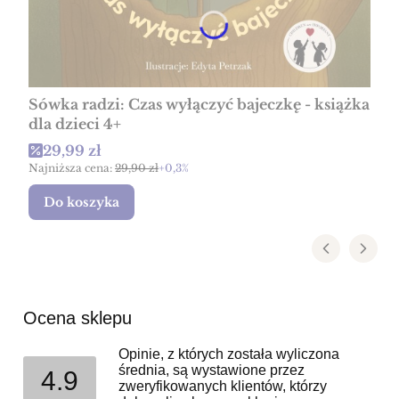
Sówka radzi: Czas wyłączyć bajeczkę - książka
dla dzieci 4+
Cena promocyjna
29,99 zł
Najniższa cena:
29,90 zł
+0,3%
Do koszyka
Ocena sklepu
Opinie, z których została wyliczona
średnia, są wystawione przez
4.9
zweryfikowanych klientów, którzy