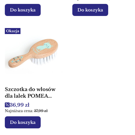
Do koszyka
Do koszyka
Okazja
Szczotka do włosów
dla lalek POMEA
Djeco - Drewniana
Cena promocyjna
36,99 zł
zabawka edukacyjna
Najniższa cena:
37,99 zł
Do koszyka