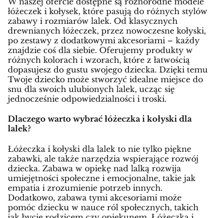
W naszej ofercie dostępne są różnorodne modele
łóżeczek i kołysek, które pasują do różnych stylów
zabawy i rozmiarów lalek. Od klasycznych
drewnianych łóżeczek, przez nowoczesne kołyski,
po zestawy z dodatkowymi akcesoriami – każdy
znajdzie coś dla siebie. Oferujemy produkty w
różnych kolorach i wzorach, które z łatwością
dopasujesz do gustu swojego dziecka. Dzięki temu
Twoje dziecko może stworzyć idealne miejsce do
snu dla swoich ulubionych lalek, ucząc się
jednocześnie odpowiedzialności i troski.
Dlaczego warto wybrać łóżeczka i kołyski dla
lalek?
Łóżeczka i kołyski dla lalek to nie tylko piękne
zabawki, ale także narzędzia wspierające rozwój
dziecka. Zabawa w opiekę nad lalką rozwija
umiejętności społeczne i emocjonalne, takie jak
empatia i zrozumienie potrzeb innych.
Dodatkowo, zabawa tymi akcesoriami może
pomóc dziecku w nauce ról społecznych, takich
jak bycie rodzicem czy opiekunem. Łóżeczka i