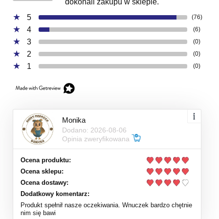
dokonali zakupu w sklepie.
5
(76)
4
(6)
3
(0)
2
(0)
1
(0)
Monika
Dodano: 2026-08-06
Opinia zweryfikowana
Ocena produktu:
Ocena sklepu:
Ocena dostawy:
Dodatkowy komentarz:
Produkt spełnił nasze oczekiwania. Wnuczek bardzo chętnie
nim się bawi