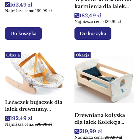
Cena promocyjna
162,49 zł
karmienia dla lalek
Najniższa cena:
169,99 zł
drewniane Skrållan
Cena promocyjna
182,49 zł
Najniższa cena:
189,99 zł
Do koszyka
Do koszyka
Okazja
Okazja
Leżaczek bujaczek dla
lalek drewniany
Drewniana kołyska
POMEA Djeco
Cena promocyjna
192,49 zł
dla lalek Kolekcja
Najniższa cena:
199,99 zł
Pomea Djeco -
Cena promocyjna
219,99 zł
Akcesoria dla lalek
Najniższa cena:
209,99 zł