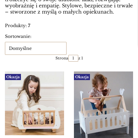
wyobraźnię i empatię. Stylowe, bezpieczne i trwałe
– stworzone z myślą o małych opiekunach.
Produkty:
7
Lista produktów
Sortowanie:
Domyślne
Strona
z 1
Okazja
Okazja