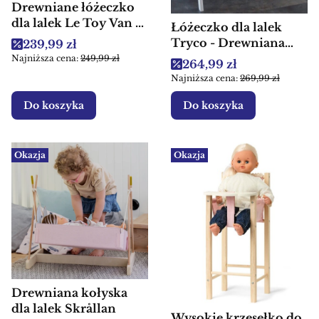
Drewniane łóżeczko
dla lalek Le Toy Van -
Łóżeczko dla lalek
Drewniana zabawka
Tryco - Drewniana
Cena promocyjna
239,99 zł
edukacyjna
zabawka edukacyjna
Najniższa cena:
249,99 zł
Cena promocyjna
264,99 zł
Najniższa cena:
269,99 zł
Do koszyka
Do koszyka
Okazja
Okazja
Drewniana kołyska
dla lalek Skrållan
Wysokie krzesełko do