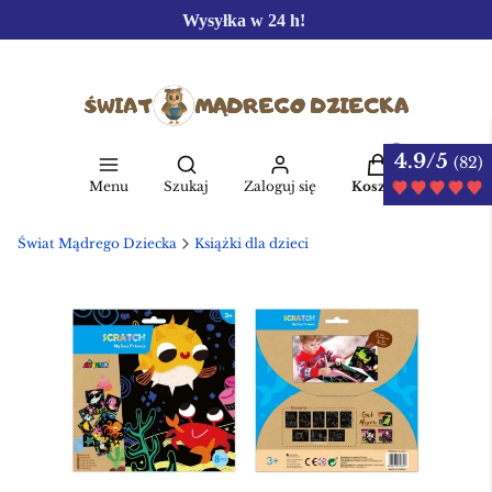
Wysyłka w 24 h!
4.9/5
Produkty w kos
(82)
Otwórz wyszukiwarkę
Menu
Szukaj
Zaloguj się
Koszyk
Świat Mądrego Dziecka
Książki dla dzieci