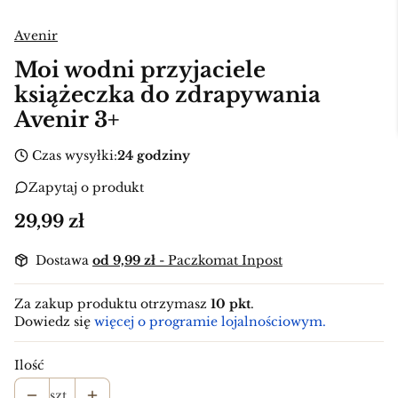
Avenir
Moi wodni przyjaciele
książeczka do zdrapywania
Avenir 3+
Czas wysyłki:
24 godziny
Zapytaj o produkt
Cena
29,99 zł
Dostawa
od 9,99 zł
- Paczkomat Inpost
Za zakup produktu otrzymasz
10 pkt
.
Dowiedz się
więcej o programie lojalnościowym.
Ilość
szt.