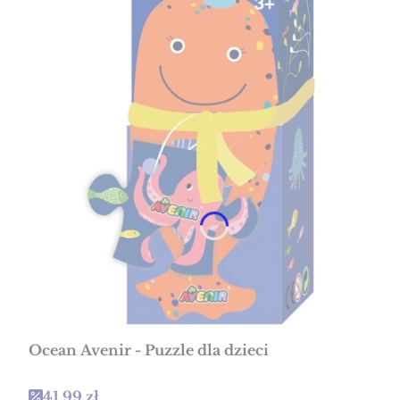
Ocean Avenir - Puzzle dla dzieci
Cena promocyjna
41,99 zł