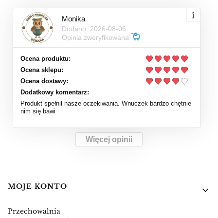
Monika
Dodano: 2026-08-06
Opinia zweryfikowana
Ocena produktu:
Ocena sklepu:
Ocena dostawy:
Dodatkowy komentarz:
Produkt spełnił nasze oczekiwania. Wnuczek bardzo chętnie
nim się bawi
Więcej opinii
Linki w stopce
MOJE KONTO
Przechowalnia