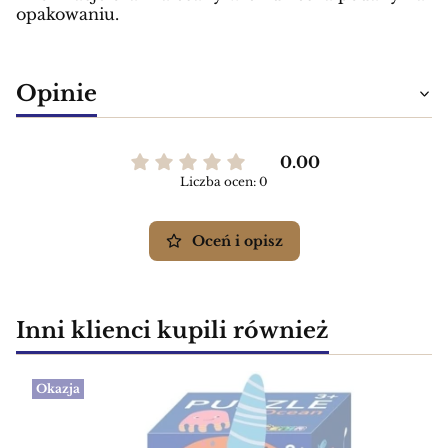
opakowaniu.
Opinie
0.00
Liczba ocen: 0
Oceń i opisz
Inni klienci kupili również
Okazja