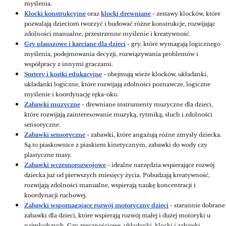
myślenia.
Klocki konstrukcyjne
oraz
klocki drewniane
- zestawy klocków, które
pozwalają dzieciom tworzyć i budować różne konstrukcje, rozwijając
zdolności manualne, przestrzenne myślenie i kreatywność.
Gry planszowe i karciane dla dzieci
- gry, które wymagają logicznego
myślenia, podejmowania decyzji, rozwiązywania problemów i
współpracy z innymi graczami.
Sortery i kostki edukacyjne
- obejmują wieże klocków, układanki,
układanki logiczne, które rozwijają zdolności poznawcze, logiczne
myślenie i koordynację ręka-oko.
Zabawki muzyczne
- drewniane instrumenty muzyczne dla dzieci,
które rozwijają zainteresowanie muzyką, rytmiką, słuch i zdolności
sensoryczne.
Zabawki sensoryczne
- zabawki, które angażują różne zmysły dziecka.
Są to piaskownice z piaskiem kinetycznym, zabawki do wody czy
plastyczne masy.
Zabawki wczesnorozwojowe
- idealne narzędzia wspierające rozwój
dziecka już od pierwszych miesięcy życia. Pobudzają kreatywność,
rozwijają zdolności manualne, wspierają naukę koncentracji i
koordynacji ruchowej.
Zabawki wspomagające rozwój motoryczny dzieci
- starannie dobrane
zabawki dla dzieci, które wspierają rozwój małej i dużej motoryki u
najmłodszych. Gry zręcznościowe, układanki, klocki i zabawki