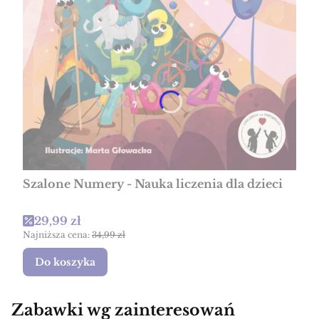
Szalone Numery - Nauka liczenia dla dzieci
Cena promocyjna
29,99 zł
Najniższa cena:
34,99 zł
Do koszyka
Zabawki wg zainteresowań