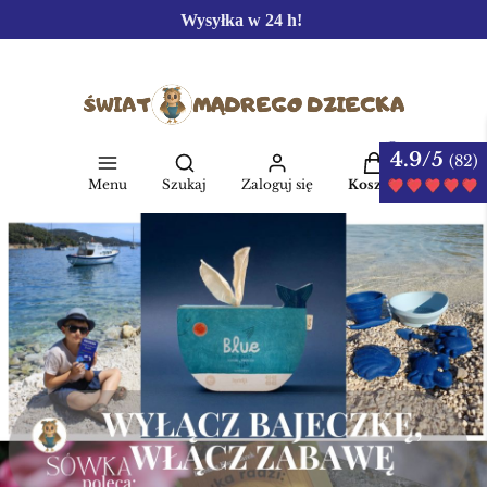
Wysyłka w 24 h!
4.9/5
Produkty w kos
(82)
Otwórz wyszukiwarkę
Menu
Szukaj
Zaloguj się
Koszyk