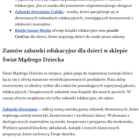
edukacyjne. Jest to marka dla koneserów niepowtarzalnego designu!
Zabawki drewniane Cubik
a
- marka, która specjalizuje się w
drewnianych zabawkach edukacyjnych, rozwijających kreatywność i
zdolności manualne.
Bright Junior Media
oferuje książki edukacyjne oraz
puzzle
CzuCzu
dla dzieci, które angażują dzieci do nauki przez zabawę.
Zamów zabawki edukacyjne dla dzieci w sklepie
Świat Mądrego Dziecka
Świat Mądrego Dziecka to miejsce, gdzie pasja do wspierania rozwoju dzieci
łączy się z ofertą starannie wyselekcjonowanych produktów. Nasz sklep
internetowy to idealny wybór dla rodziców poszukujących najwyższej jakości,
edukacyjnych i bezpiecznych zabawek oraz książek dla swoich pociech. W
naszej ofercie znajdziesz nie tylko zabawki edukacyjne, ale także:
Zabawki drewniane
–
odkryj naszą szeroką gamę zabawek drewnianych, które
wspierają rozwój motoryki, kreatywności i wyobraźni dzieci. Wykonane z
ekologicznych materiałów, są trwałe, bezpieczne i przyjazne dla środowiska.
Wybierz spośród klocków, układanek, kolejek i innych klasycznych
propozycji, które zachwycą Twoje dziecko.