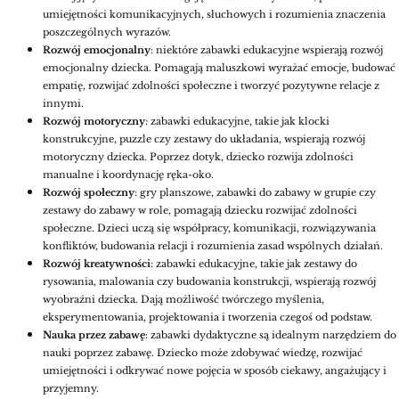
umiejętności komunikacyjnych, słuchowych i rozumienia znaczenia
poszczególnych wyrazów.
Rozwój emocjonalny
: niektóre zabawki edukacyjne wspierają rozwój
emocjonalny dziecka. Pomagają maluszkowi wyrażać emocje, budować
empatię, rozwijać zdolności społeczne i tworzyć pozytywne relacje z
innymi.
Rozwój motoryczny
: zabawki edukacyjne, takie jak klocki
konstrukcyjne, puzzle czy zestawy do układania, wspierają rozwój
motoryczny dziecka. Poprzez dotyk, dziecko rozwija zdolności
manualne i koordynację ręka-oko.
Rozwój społeczny
: gry planszowe, zabawki do zabawy w grupie czy
zestawy do zabawy w role, pomagają dziecku rozwijać zdolności
społeczne. Dzieci uczą się współpracy, komunikacji, rozwiązywania
konfliktów, budowania relacji i rozumienia zasad wspólnych działań.
Rozwój kreatywności
: zabawki edukacyjne, takie jak zestawy do
rysowania, malowania czy budowania konstrukcji, wspierają rozwój
wyobraźni dziecka. Dają możliwość twórczego myślenia,
eksperymentowania, projektowania i tworzenia czegoś od podstaw.
Nauka przez zabawę
: zabawki dydaktyczne są idealnym narzędziem do
nauki poprzez zabawę. Dziecko może zdobywać wiedzę, rozwijać
umiejętności i odkrywać nowe pojęcia w sposób ciekawy, angażujący i
przyjemny.