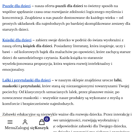
Puzzle dla dzieci
–
nasza oferta
puzzli dla dzieci
to świetny sposób na
wspólne spędzanie czasu oraz rozwijanie zdolności logicznego myślenia i
koncentracji. Znajdziesz u nas puzzle dostosowane do każdego wieku – od
prostych układanek dla najmłodszych po bardziej skomplikowane zestawy dla
starszych dzieci.
Książki dla dzieci
–
zabierz swoje dziecko w podróż do świata wyobraźni z
naszą ofertą
książek dla dzieci
. Posiadamy literaturę, która inspiruje, uczy i
bawi – od kolorowych bajek dla maluchów po opowieści, które zachęcą starsze
dzieci do samodzielnego czytania. Każda książka to starannie
wyselekcjonowana propozycja, która wspiera rozwój intelektualny i
emocjonalny.
Lalki i przytulanki dla dzieci
–
w naszym sklepie znajdziesz urocze
lalki,
maskotki i przytulanki
, które staną się niezastąpionymi towarzyszami Twojej
pociechy. Od klasycznych szmacianych lalek, przez pluszowe misie, po
nowoczesne maskotki – wszystkie nasze produkty są wykonane z myślą o
komforcie i bezpieczeństwie najmłodszych.
Zabawki edukacyjne są niezwykle ważne dla rozwoju dziecka. Przez interakcję i
zabawę, maluchy zdobywają nowe umiejętności, rozwijają wyobraźnię i
Produkty w koszyku: 0. Zobacz szczegół
zdolności społeczne. Wybierając odpowiednie zabawki dla Twojego dziecka,
Menu
Zaloguj się
Koszyk