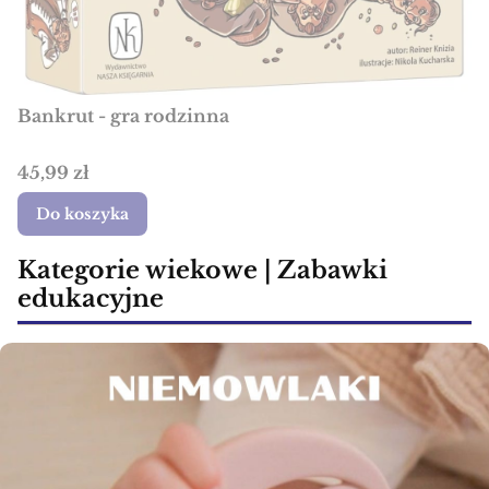
Bankrut - gra rodzinna
Cena
45,99 zł
Do koszyka
Kategorie wiekowe | Zabawki
edukacyjne