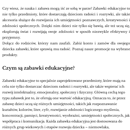
Czy wiesz, że nauka i zabawa mogą iść ze sobą w parze? Zabawki edukacyjne to
nie tylko przedmioty, które dostarczają dzieciom radości i rozrywki, ale także
akcesoria służące do rozwijania ich umiejętności poznawczych, kreatywności i
zdolności społecznych. Dzięki nim dzieci nie tylko się bawią, ale też uczą się,
eksplorują świat i rozwijają swoje zdolności w sposób niezwykle efektywny i
przyjemny.
Dołącz do rodziców, którzy nam zaufali. Załóż konto i zamów dla swojego
dziecka zabawki, które sprawią mu radość. Poznaj nasze promocje na wybrane
produkty.
Czym są zabawki edukacyjne?
Zabawki edukacyjne to specjalnie zaprojektowane przedmioty, które mają na
celu nie tylko dostarczać dzieciom radości i rozrywki, ale także wspierać ich
rozwój intelektualny, emocjonalny, społeczny i fizyczny.
Główną cechą tego
typu zabawek jest to, że oferują one wartość edukacyjną. Oznacza to, że przez
zabawę dzieci uczą się różnych umiejętności, takich jak rozpoznawanie
kształtów, kolorów, liter, cyfr, rozwijanie zdolności logicznego myślenia,
koncentracji, pamięci, kreatywności, wyobraźni, umiejętności społecznych, jak
współpraca i komunikacja.
Każda zabawka edukacyjna jest dostosowana do
różnych grup wiekowych i etapów rozwoju dziecka – niemowlaka,