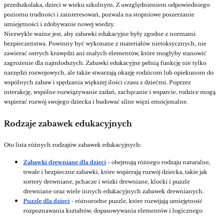
przedszkolaka, dzieci w wieku szkolnym. Z uwzględnieniem odpowiedniego
poziomu trudności i zainteresowań, pozwala na stopniowe poszerzanie
umiejętności i zdobywanie nowej wiedzy.
Niezwykle ważne jest, aby zabawki edukacyjne były zgodne z normami
bezpieczeństwa. Powinny być wykonane z materiałów nietoksycznych, nie
zawierać ostrych krawędzi ani małych elementów, które mogłyby stanowić
zagrożenie dla najmłodszych.
Zabawki edukacyjne pełnią funkcję nie tylko
narzędzi rozwojowych, ale także stwarzają okazję rodzicom lub opiekunom do
wspólnych zabaw i spędzania większej ilości czasu z dziećmi. Poprzez
interakcję, wspólne rozwiązywanie zadań, zachęcanie i wsparcie, rodzice mogą
wspierać rozwój swojego dziecka i budować silne więzi emocjonalne.
Rodzaje zabawek edukacyjnych
Oto lista różnych rodzajów zabawek edukacyjnych:
Zabawki drewniane dla dzieci
- obejmują różnego rodzaju naturalne,
trwałe i bezpieczne zabawki, które wspierają rozwój dziecka, takie jak
sortery drewniane, pchacze i wózki drewniane, klocki i puzzle
drewniane oraz wiele innych edukacyjnych zabawek drewnianych.
Puzzle dla dzieci
- różnorodne puzzle, które rozwijają umiejętność
rozpoznawania kształtów, dopasowywania elementów i logicznego