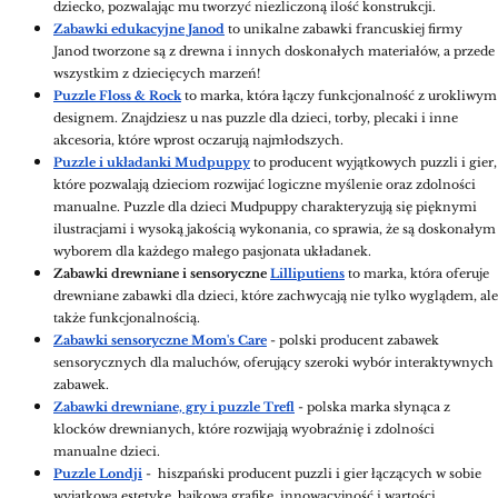
dziecko, pozwalając mu tworzyć niezliczoną ilość konstrukcji.
Zabawki edukacyjne Janod
to unikalne zabawki francuskiej firmy
Janod tworzone są z drewna i innych doskonałych materiałów, a przede
wszystkim z dziecięcych marzeń!
Puzzle Floss & Rock
to marka, która łączy funkcjonalność z urokliwym
designem. Znajdziesz u nas puzzle dla dzieci, torby, plecaki i inne
akcesoria, które wprost oczarują najmłodszych.
Puzzle i układanki Mudpuppy
to producent wyjątkowych puzzli i gier,
które pozwalają dzieciom rozwijać logiczne myślenie oraz zdolności
manualne. Puzzle dla dzieci Mudpuppy charakteryzują się pięknymi
ilustracjami i wysoką jakością wykonania, co sprawia, że są doskonałym
wyborem dla każdego małego pasjonata układanek.
Zabawki drewniane
i sensoryczne
Lilliputiens
to marka, która oferuje
drewniane zabawki dla dzieci, które zachwycają nie tylko wyglądem, ale
także funkcjonalnością.
Zabawki sensoryczne Mom's Care
- polski producent zabawek
sensorycznych dla maluchów, oferujący szeroki wybór interaktywnych
zabawek.
Zabawki drewniane, gry i puzzle Trefl
- polska marka słynąca z
klocków drewnianych, które rozwijają wyobraźnię i zdolności
manualne dzieci.
Puzzle Londji
- hiszpański producent puzzli i gier łączących w sobie
wyjątkową estetykę, bajkową grafikę, innowacyjność i wartości