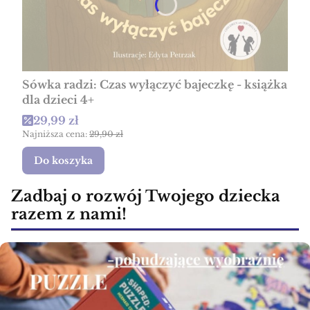
Sówka radzi: Czas wyłączyć bajeczkę - książka
dla dzieci 4+
Cena promocyjna
29,99 zł
Najniższa cena:
29,90 zł
Do koszyka
Zadbaj o rozwój Twojego dziecka
razem z nami!