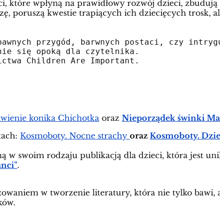
, które wpłyną na prawidłowy rozwój dzieci, zbudują w
dzę, poruszą kwestie trapiących ich dziecięcych trosk,
bawnych przygód
,
 barwnych postaci
,
 czy intryg
nie się opoką dla czytelnika
.
ictwa Children Are Important
.
wienie konika Chichotka
oraz
Nieporządek świnki Ma
tach:
Kosmoboty. Nocne strachy
oraz
Kosmoboty. Dzie
w swoim rodzaju publikacją dla dzieci, która jest un
nci"
.
owaniem w tworzenie literatury, która nie tylko bawi, 
ików.