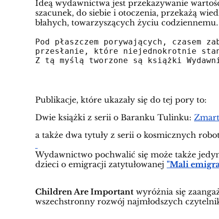
Ideą wydawnictwa jest przekazywanie wartości
szacunek, do siebie i otoczenia, przekażą wie
błahych, towarzyszących życiu codziennemu.
Pod płaszczem porywających
,
 czasem za
przesłanie
,
 które niejednokrotnie sta
Z
 tą myślą tworzone są książki Wydawn
Publikacje, które ukazały się do tej pory to:
Dwie książki z serii o Baranku Tulinku:
Zmart
a także dwa tytuły z serii o kosmicznych robo
Wydawnictwo pochwalić się może także jedyną 
dzieci o emigracji zatytułowanej
"Mali emigra
Children Are Important
wyróżnia się zaangaż
wszechstronny rozwój najmłodszych czyteln