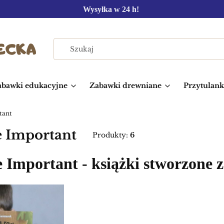
Wysyłka w 24 h!
abawki edukacyjne
Zabawki drewniane
Przytulanki
tant
 Important
Produkty:
6
mportant - książki stworzone z 