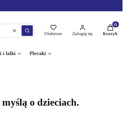
Produkty w ko
Wyczyść
Szukaj
Ulubione
Zaloguj się
Koszyk
 i lalki
Plecaki
myślą o dzieciach.