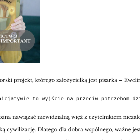
ki projekt, którego założycielką jest pisarka – Ewel
nicjatywie to wyjście na przeciw potrzebom dz
żna nawiązać niewidzialną więź z czytelnikiem niezal
ą cywilizację. Dlatego dla dobra wspólnego, ważne jes