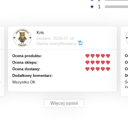
1
Kris
Dodano: 2026-07-10
Opinia zweryfikowana
Ocena produktu:
O
Ocena sklepu:
O
Ocena dostawy:
O
Dodatkowy komentarz:
D
e
Wszystko OK
Ś
z
Więcej opinii