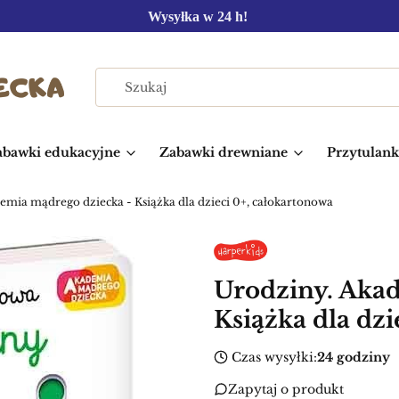
Wysyłka w 24 h!
abawki edukacyjne
Zabawki drewniane
Przytulanki
emia mądrego dziecka - Książka dla dzieci 0+, całokartonowa
Urodziny. Aka
Książka dla dzi
Czas wysyłki:
24 godziny
Zapytaj o produkt