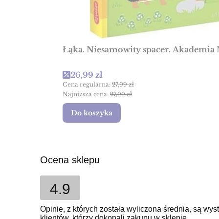
Łąka. Niesamowity spacer. Akademia 
Cena promocyjna
26,99 zł
Cena regularna:
27,99 zł
Najniższa cena:
27,99 zł
Do koszyka
Ocena sklepu
4.9
Opinie, z których została wyliczona średnia, są w
klientów, którzy dokonali zakupu w sklepie.