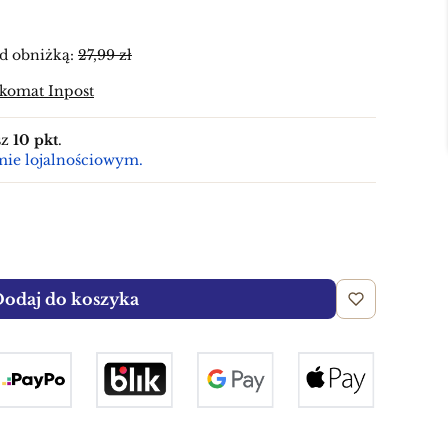
d obniżką:
27,99 zł
zkomat Inpost
sz
10 pkt
.
mie lojalnościowym.
odaj do koszyka