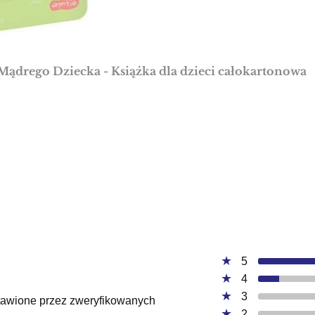
Mądrego Dziecka - Książka dla dzieci całokartonowa
5
4
3
ystawione przez zweryfikowanych
2