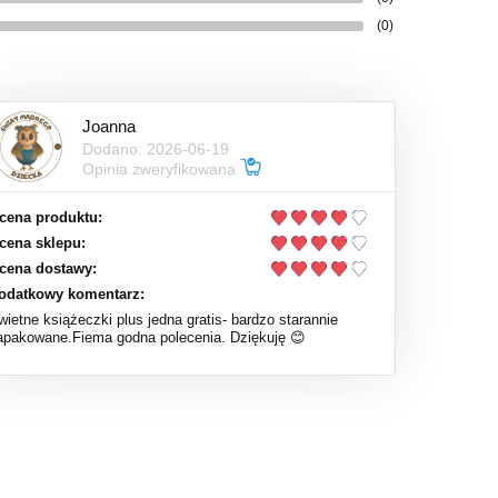
(0)
Joanna
Dodano: 2026-06-19
Opinia zweryfikowana
cena produktu:
cena sklepu:
cena dostawy:
odatkowy komentarz:
wietne książeczki plus jedna gratis- bardzo starannie
apakowane.Fiema godna polecenia. Dziękuję 😊