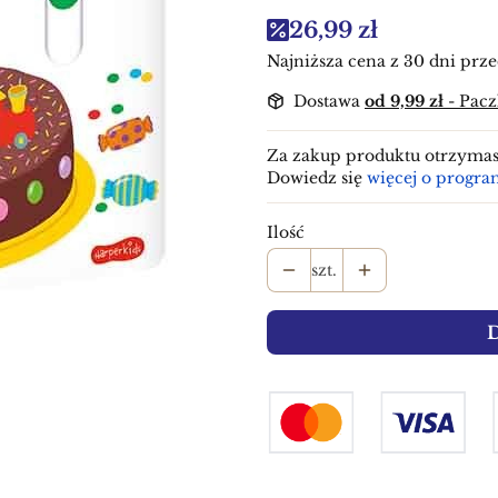
26,99 zł
Najniższa cena z 30 dni prze
Dostawa
od 9,99 zł
- Pac
Za zakup produktu otrzyma
Dowiedz się
więcej o progra
Ilość
szt.
D