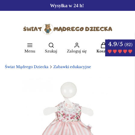
Wysyłka w 24 h!
4.9/5
Produkty w kos
(82)
Otwórz wyszukiwarkę
Menu
Szukaj
Zaloguj się
Koszyk
Świat Mądrego Dziecka
Zabawki edukacyjne