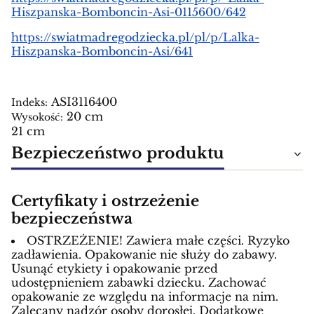
Hiszpanska-Bomboncin-Asi-0115600/642
https://swiatmadregodziecka.pl/pl/p/Lalka-
Hiszpanska-Bomboncin-Asi/641
ASI3116400
Indeks:
20 cm
Wysokość:
21 cm
Bezpieczeństwo produktu
Certyfikaty i ostrzeżenie
bezpieczeństwa
OSTRZEŻENIE! Zawiera małe części. Ryzyko
zadławienia. Opakowanie nie służy do zabawy.
Usunąć etykiety i opakowanie przed
udostępnieniem zabawki dziecku. Zachować
opakowanie ze względu na informacje na nim.
Zalecany nadzór osoby dorosłej. Dodatkowe