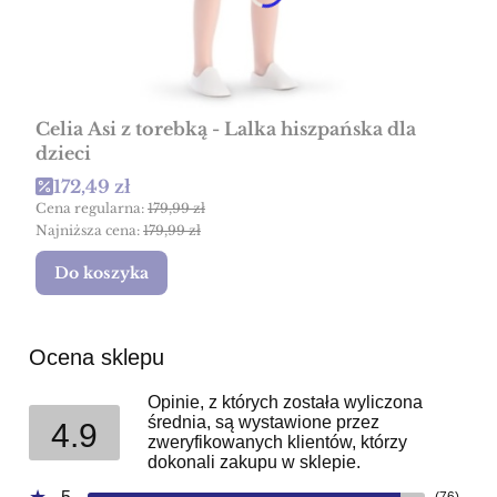
Celia Asi z torebką - Lalka hiszpańska dla
dzieci
Cena promocyjna
172,49 zł
Cena regularna:
179,99 zł
Najniższa cena:
179,99 zł
Do koszyka
Ocena sklepu
Opinie, z których została wyliczona
średnia, są wystawione przez
4.9
zweryfikowanych klientów, którzy
dokonali zakupu w sklepie.