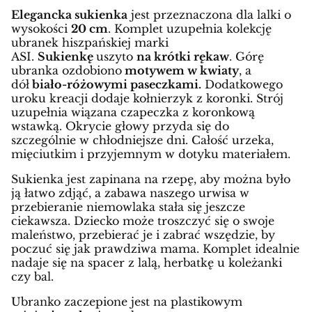
Elegancka sukienka
jest przeznaczona dla lalki o
wysokości
20 cm
. Komplet uzupełnia kolekcję
ubranek hiszpańskiej marki
ASI.
Sukienkę
uszyto
na krótki rękaw
. Górę
ubranka ozdobiono
motywem w kwiaty
, a
dół
biało-różowymi paseczkami.
Dodatkowego
uroku kreacji dodaje kołnierzyk z koronki. Strój
uzupełnia wiązana czapeczka z koronkową
wstawką. Okrycie głowy przyda się do
szczególnie w chłodniejsze dni. Całość urzeka,
mięciutkim i przyjemnym w dotyku materiałem.
Sukienka jest zapinana na rzepę, aby można było
ją łatwo zdjąć, a zabawa naszego urwisa w
przebieranie niemowlaka stała się jeszcze
ciekawsza. Dziecko może troszczyć się o swoje
maleństwo, przebierać je i zabrać wszędzie, by
poczuć się jak prawdziwa mama. Komplet idealnie
nadaje się na spacer z lalą, herbatkę u koleżanki
czy bal.
Ubranko zaczepione jest na plastikowym