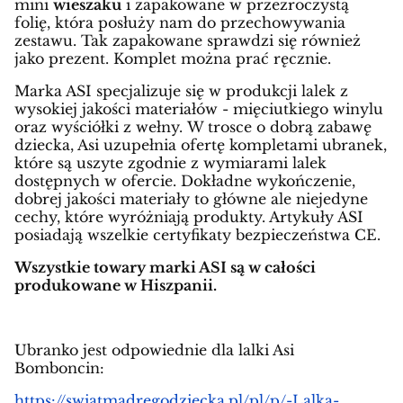
mini
wieszaku
i zapakowane w przezroczystą
folię, która posłuży nam do przechowywania
zestawu. Tak zapakowane sprawdzi się również
jako prezent. Komplet można prać ręcznie.
Marka ASI specjalizuje się w produkcji lalek z
wysokiej jakości materiałów - mięciutkiego winylu
oraz wyściółki z wełny. W trosce o dobrą zabawę
dziecka, Asi uzupełnia ofertę kompletami ubranek,
które są uszyte zgodnie z wymiarami lalek
dostępnych w ofercie. Dokładne wykończenie,
dobrej jakości materiały to główne ale niejedyne
cechy, które wyróżniają produkty. Artykuły ASI
posiadają wszelkie certyfikaty bezpieczeństwa CE.
Wszystkie towary marki ASI są w całości
produkowane w Hiszpanii.
Ubranko jest odpowiednie dla lalki Asi
Bomboncin:
https://swiatmadregodziecka.pl/pl/p/-Lalka-