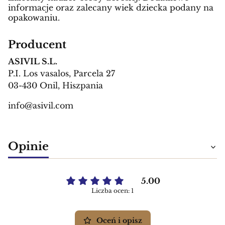
informacje oraz zalecany wiek dziecka podany na
opakowaniu.
Producent
ASIVIL S.L.
P.I. Los vasalos, Parcela 27
03-430 Onil, Hiszpania
info@asivil.com
Opinie
5.00
Liczba ocen: 1
Oceń i opisz