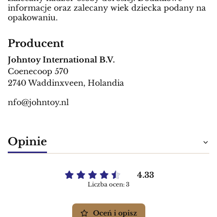
informacje oraz zalecany wiek dziecka podany na
opakowaniu.
Producent
Johntoy International B.V.
Coenecoop 570
2740 Waddinxveen, Holandia
nfo@johntoy.nl
Opinie
4.33
Liczba ocen: 3
Oceń i opisz