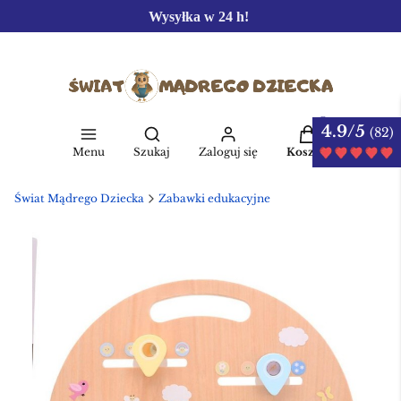
Wysyłka w 24 h!
4.9/5
Produkty w kos
(82)
Otwórz wyszukiwarkę
Menu
Szukaj
Zaloguj się
Koszyk
Świat Mądrego Dziecka
Zabawki edukacyjne