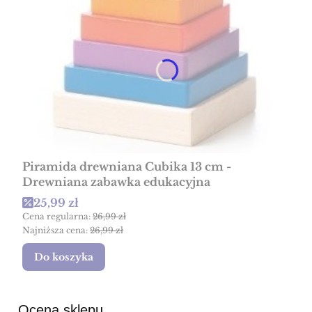
Piramida drewniana Cubika 13 cm -
Drewniana zabawka edukacyjna
Cena promocyjna
25,99 zł
Cena regularna:
26,99 zł
Najniższa cena:
26,99 zł
Do koszyka
Ocena sklepu