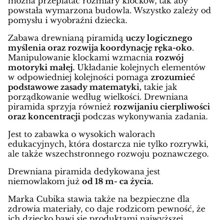
można przeplatać rozmiary klocków, tak aby
powstała wymarzona budowla. Wszystko zależy od
pomysłu i wyobraźni dziecka.
Zabawa drewnianą piramidą
uczy logicznego
myślenia oraz rozwija koordynację ręka-oko
.
Manipulowanie klockami wzmacnia
rozwój
motoryki małej.
Układanie kolejnych elementów
w odpowiedniej kolejności pomaga
zrozumieć
podstawowe zasady matematyki,
takie jak
porządkowanie według wielkości. Drewniana
piramida sprzyja również
rozwijaniu cierpliwości
oraz koncentracji
podczas wykonywania zadania.
Jest to zabawka o wysokich walorach
edukacyjnych, która dostarcza nie tylko rozrywki,
ale także wszechstronnego rozwoju poznawczego.
Drewniana piramida dedykowana jest
niemowlakom już
od 18 m- ca życia.
Marka Cubika stawia także na bezpieczne dla
zdrowia materiały, co daje rodzicom pewność, że
ich dziecko bawi się produktami najwyższej