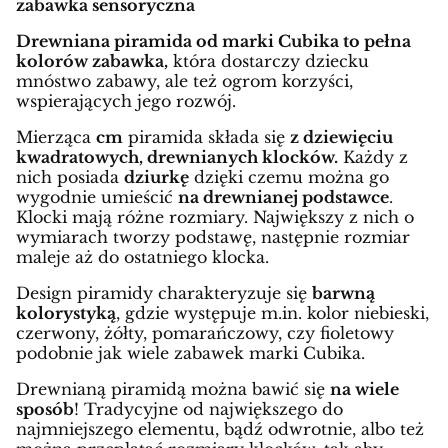
zabawka sensoryczna
Drewniana piramida od marki Cubika to pełna
kolorów zabawka,
która dostarczy dziecku
mnóstwo zabawy, ale też ogrom korzyści,
wspierających jego rozwój.
Mierząca
cm
piramida składa się
z dziewięciu
kwadratowych, drewnianych klocków.
Każdy z
nich posiada
dziurkę
dzięki czemu można go
wygodnie umieścić
na drewnianej podstawce
.
Klocki mają różne rozmiary. Największy z nich o
wymiarach tworzy podstawę, następnie rozmiar
maleje aż do ostatniego klocka.
Design piramidy charakteryzuje się
barwną
kolorystyką
, gdzie występuje m.in. kolor niebieski,
czerwony, żółty, pomarańczowy, czy fioletowy
podobnie jak wiele zabawek marki Cubika.
Drewnianą piramidą można bawić się
na wiele
sposób
! Tradycyjne od największego do
najmniejszego elementu, bądź odwrotnie, albo też