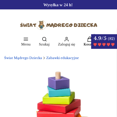
Wysyłka w 24 h!
4.9/5
Produkty w kos
(82)
Otwórz wyszukiwarkę
Menu
Szukaj
Zaloguj się
Koszyk
Świat Mądrego Dziecka
Zabawki edukacyjne