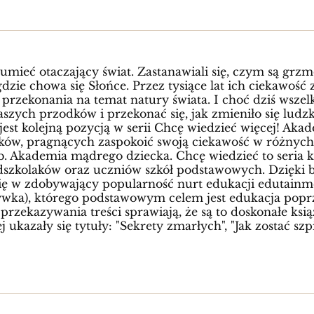
ieć otaczający świat. Zastanawiali się, czym są grzmot
gdzie chowa się Słońce. Przez tysiące lat ich ciekawość 
e przekonania na temat natury świata. I choć dziś wsze
szych przodków i przekonać się, jak zmieniło się ludz
 jest kolejną pozycją w serii Chcę wiedzieć więcej! Ak
ków, pragnących zaspokoić swoją ciekawość w różnych
ób. Akademia mądrego dziecka. Chcę wiedzieć to seria 
dszkolaków oraz uczniów szkół podstawowych. Dzięki 
się w zdobywający popularność nurt edukacji edutainme
ywka), którego podstawowym celem jest edukacja popr
rzekazywania treści sprawiają, że są to doskonałe ksi
 ukazały się tytuły: "Sekrety zmarłych", "Jak zostać s