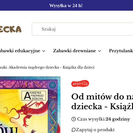
Wysyłka w 24 h!
abawki edukacyjne
Zabawki drewniane
Przytulanki
uki. Akademia mądrego dziecka - Książka dla dzieci
Od mitów do n
dziecka - Książ
Czas wysyłki:
24 godziny
Zapytaj o produkt