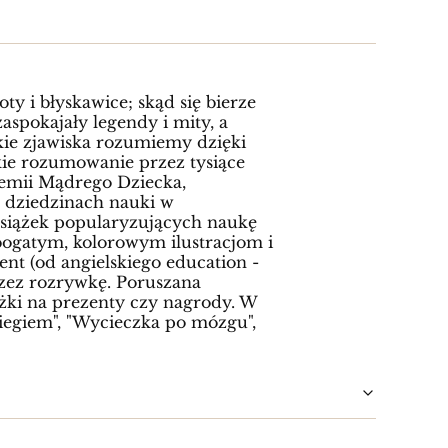
y i błyskawice; skąd się bierze
zaspokajały legendy i mity, a
lkie zjawiska rozumiemy dzięki
kie rozumowanie przez tysiące
ademii Mądrego Dziecka,
 dziedzinach nauki w
książek popularyzujących naukę
bogatym, kolorowym ilustracjom i
nt (od angielskiego education -
zez rozrywkę. Poruszana
ążki na prezenty czy nagrody. W
zpiegiem", "Wycieczka po mózgu",