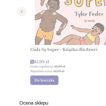
Ciała Są Super - Książka dla dzieci
Cena promocyjna
41,99 zł
Cena regularna:
42,99 zł
Najniższa cena:
42,99 zł
Do koszyka
Ocena sklepu