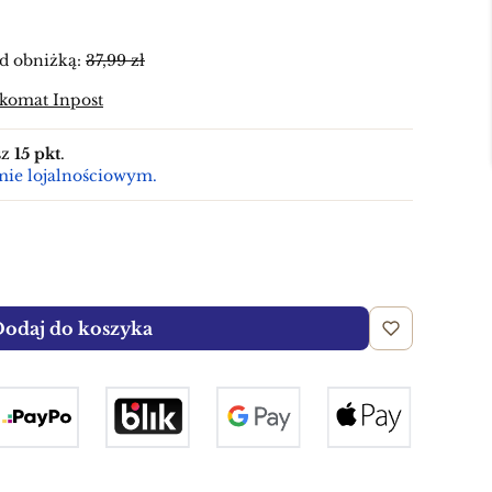
d obniżką:
37,99 zł
zkomat Inpost
sz
15 pkt
.
mie lojalnościowym.
odaj do koszyka