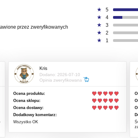
5
4
3
ystawione przez zweryfikowanych
2
1
Kris
Dodano: 2026-07-10
Opinia zweryfikowana
Ocena produktu:
O
Ocena sklepu:
O
Ocena dostawy:
O
Dodatkowy komentarz:
D
e
Wszystko OK
Ś
z