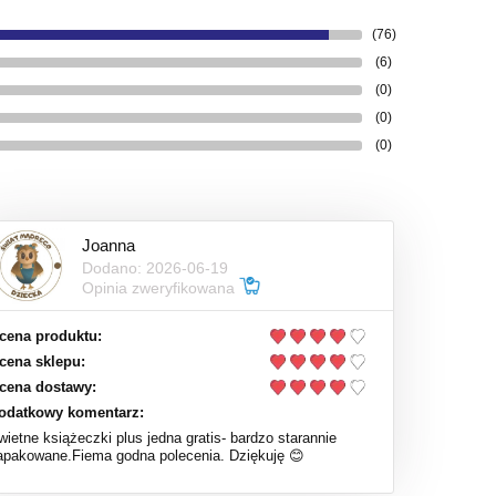
(76)
(6)
(0)
(0)
(0)
Joanna
Dodano: 2026-06-19
Opinia zweryfikowana
cena produktu:
cena sklepu:
cena dostawy:
odatkowy komentarz:
wietne książeczki plus jedna gratis- bardzo starannie
apakowane.Fiema godna polecenia. Dziękuję 😊