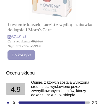
Łowienie kaczek, kaczki z wędką - zabawka
do kąpieli Mom's Care
Cena promocyjna
67,49 zł
Cena regularna:
69,99 zł
Najniższa cena:
58,99 zł
Do koszyka
Ocena sklepu
Opinie, z których została wyliczona
średnia, są wystawione przez
4.9
zweryfikowanych klientów, którzy
dokonali zakupu w sklepie.
5
(75)