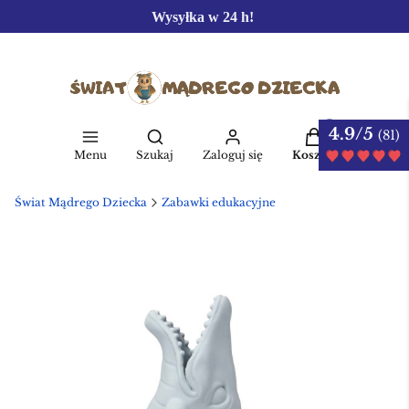
Wysyłka w 24 h!
4.9/5
Produkty w kos
(81)
Otwórz wyszukiwarkę
Menu
Szukaj
Zaloguj się
Koszyk
Świat Mądrego Dziecka
Zabawki edukacyjne