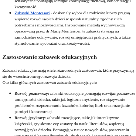
sensoryczne pomagają rozwijać koordynację ruchową, koncentrację i
kreatywność.
Zabawki Montessori
- doskonały wybór dla rodziców, którzy pragną
wspierać rozwój swoich dzieci w sposób naturalny, zgodny z ich
potrzebami i możliwościami. Inspirowane metodą wychowawczą
opracowaną przez dr Marię Montessori, te zabawki stawiają na
samodzielne odkrywanie, rozwój umiejętności praktycznych, a także
stymulowanie wyobraźni oraz kreatywności.
Zastosowanie zabawek edukacyjnych
Zabawki edukacyjne mają wiele różnorodnych zastosowań, które przyczyniają
się do wszechstronnego rozwoju dziecka.
Oto kilka głównych zastosowań zabawek edukacyjnych:
Rozwój poznawczy
: zabawki edukacyjne pomagają rozwijać poznawcze
umiejętności dziecka, takie jak logiczne myślenie, rozwiązywanie
problemów, rozpoznawanie kształtów, kolorów, liczb oraz rozwijanie
pamięci i koncentracji.
Rozwój językowy
: zabawki rozwijające, takie jak interaktywne
książeczki, gry słowne czy zestawy do nauki liter i słów, wspierają
rozwój języka dziecka. Pomagają w nauce nowych słów, poszerzaniu