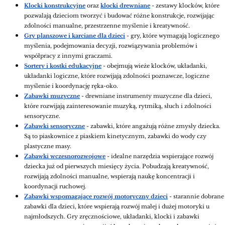
Klocki konstrukcyjne
oraz
klocki drewniane
- zestawy klocków, które
pozwalają dzieciom tworzyć i budować różne konstrukcje, rozwijając
zdolności manualne, przestrzenne myślenie i kreatywność.
Gry planszowe i karciane dla dzieci
- gry, które wymagają logicznego
myślenia, podejmowania decyzji, rozwiązywania problemów i
współpracy z innymi graczami.
Sortery i kostki edukacyjne
- obejmują wieże klocków, układanki,
układanki logiczne, które rozwijają zdolności poznawcze, logiczne
myślenie i koordynację ręka-oko.
Zabawki muzyczne
- drewniane instrumenty muzyczne dla dzieci,
które rozwijają zainteresowanie muzyką, rytmiką, słuch i zdolności
sensoryczne.
Zabawki sensoryczne
- zabawki, które angażują różne zmysły dziecka.
Są to piaskownice z piaskiem kinetycznym, zabawki do wody czy
plastyczne masy.
Zabawki wczesnorozwojowe
- idealne narzędzia wspierające rozwój
dziecka już od pierwszych miesięcy życia. Pobudzają kreatywność,
rozwijają zdolności manualne, wspierają naukę koncentracji i
koordynacji ruchowej.
Zabawki wspomagające rozwój motoryczny dzieci
- starannie dobrane
zabawki dla dzieci, które wspierają rozwój małej i dużej motoryki u
najmłodszych. Gry zręcznościowe, układanki, klocki i zabawki