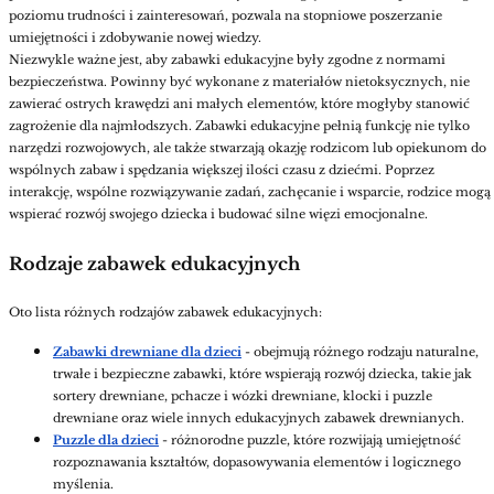
poziomu trudności i zainteresowań, pozwala na stopniowe poszerzanie
umiejętności i zdobywanie nowej wiedzy.
Niezwykle ważne jest, aby zabawki edukacyjne były zgodne z normami
bezpieczeństwa. Powinny być wykonane z materiałów nietoksycznych, nie
zawierać ostrych krawędzi ani małych elementów, które mogłyby stanowić
zagrożenie dla najmłodszych.
Zabawki edukacyjne pełnią funkcję nie tylko
narzędzi rozwojowych, ale także stwarzają okazję rodzicom lub opiekunom do
wspólnych zabaw i spędzania większej ilości czasu z dziećmi. Poprzez
interakcję, wspólne rozwiązywanie zadań, zachęcanie i wsparcie, rodzice mogą
wspierać rozwój swojego dziecka i budować silne więzi emocjonalne.
Rodzaje zabawek edukacyjnych
Oto lista różnych rodzajów zabawek edukacyjnych:
Zabawki drewniane dla dzieci
- obejmują różnego rodzaju naturalne,
trwałe i bezpieczne zabawki, które wspierają rozwój dziecka, takie jak
sortery drewniane, pchacze i wózki drewniane, klocki i puzzle
drewniane oraz wiele innych edukacyjnych zabawek drewnianych.
Puzzle dla dzieci
- różnorodne puzzle, które rozwijają umiejętność
rozpoznawania kształtów, dopasowywania elementów i logicznego
myślenia.