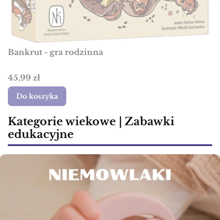
Bankrut - gra rodzinna
Cena
45,99 zł
Do koszyka
Kategorie wiekowe | Zabawki
edukacyjne