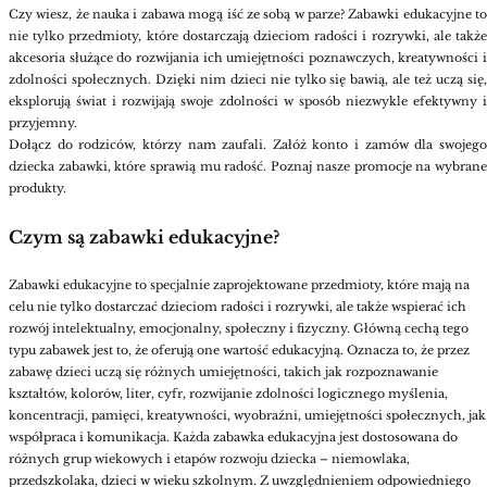
Czy wiesz, że nauka i zabawa mogą iść ze sobą w parze? Zabawki edukacyjne to
nie tylko przedmioty, które dostarczają dzieciom radości i rozrywki, ale także
akcesoria służące do rozwijania ich umiejętności poznawczych, kreatywności i
zdolności społecznych. Dzięki nim dzieci nie tylko się bawią, ale też uczą się,
eksplorują świat i rozwijają swoje zdolności w sposób niezwykle efektywny i
przyjemny.
Dołącz do rodziców, którzy nam zaufali. Załóż konto i zamów dla swojego
dziecka zabawki, które sprawią mu radość. Poznaj nasze promocje na wybrane
produkty.
Czym są zabawki edukacyjne?
Zabawki edukacyjne to specjalnie zaprojektowane przedmioty, które mają na
celu nie tylko dostarczać dzieciom radości i rozrywki, ale także wspierać ich
rozwój intelektualny, emocjonalny, społeczny i fizyczny.
Główną cechą tego
typu zabawek jest to, że oferują one wartość edukacyjną. Oznacza to, że przez
zabawę dzieci uczą się różnych umiejętności, takich jak rozpoznawanie
kształtów, kolorów, liter, cyfr, rozwijanie zdolności logicznego myślenia,
koncentracji, pamięci, kreatywności, wyobraźni, umiejętności społecznych, jak
współpraca i komunikacja.
Każda zabawka edukacyjna jest dostosowana do
różnych grup wiekowych i etapów rozwoju dziecka – niemowlaka,
przedszkolaka, dzieci w wieku szkolnym. Z uwzględnieniem odpowiedniego