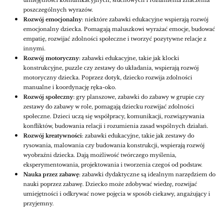
umiejętności komunikacyjnych, słuchowych i rozumienia znaczenia
poszczególnych wyrazów.
Rozwój emocjonalny
: niektóre zabawki edukacyjne wspierają rozwój
emocjonalny dziecka. Pomagają maluszkowi wyrażać emocje, budować
empatię, rozwijać zdolności społeczne i tworzyć pozytywne relacje z
innymi.
Rozwój motoryczny
: zabawki edukacyjne, takie jak klocki
konstrukcyjne, puzzle czy zestawy do układania, wspierają rozwój
motoryczny dziecka. Poprzez dotyk, dziecko rozwija zdolności
manualne i koordynację ręka-oko.
Rozwój społeczny
: gry planszowe, zabawki do zabawy w grupie czy
zestawy do zabawy w role, pomagają dziecku rozwijać zdolności
społeczne. Dzieci uczą się współpracy, komunikacji, rozwiązywania
konfliktów, budowania relacji i rozumienia zasad wspólnych działań.
Rozwój kreatywności
: zabawki edukacyjne, takie jak zestawy do
rysowania, malowania czy budowania konstrukcji, wspierają rozwój
wyobraźni dziecka. Dają możliwość twórczego myślenia,
eksperymentowania, projektowania i tworzenia czegoś od podstaw.
Nauka przez zabawę
: zabawki dydaktyczne są idealnym narzędziem do
nauki poprzez zabawę. Dziecko może zdobywać wiedzę, rozwijać
umiejętności i odkrywać nowe pojęcia w sposób ciekawy, angażujący i
przyjemny.