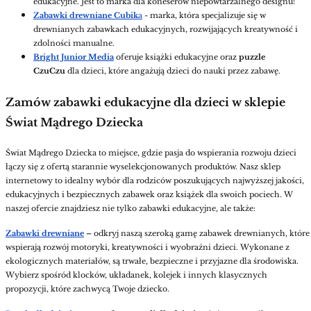
edukacyjne. Jest to marka dla koneserów niepowtarzalnego designu!
Zabawki drewniane Cubik
a
- marka, która specjalizuje się w
drewnianych zabawkach edukacyjnych, rozwijających kreatywność i
zdolności manualne.
Bright Junior Media
oferuje książki edukacyjne oraz
puzzle
CzuCzu
dla dzieci, które angażują dzieci do nauki przez zabawę.
Zamów zabawki edukacyjne dla dzieci w sklepie
Świat Mądrego Dziecka
Świat Mądrego Dziecka to miejsce, gdzie pasja do wspierania rozwoju dzieci
łączy się z ofertą starannie wyselekcjonowanych produktów. Nasz sklep
internetowy to idealny wybór dla rodziców poszukujących najwyższej jakości,
edukacyjnych i bezpiecznych zabawek oraz książek dla swoich pociech. W
naszej ofercie znajdziesz nie tylko zabawki edukacyjne, ale także:
Zabawki drewniane
–
odkryj naszą szeroką gamę zabawek drewnianych, które
wspierają rozwój motoryki, kreatywności i wyobraźni dzieci. Wykonane z
ekologicznych materiałów, są trwałe, bezpieczne i przyjazne dla środowiska.
Wybierz spośród klocków, układanek, kolejek i innych klasycznych
propozycji, które zachwycą Twoje dziecko.