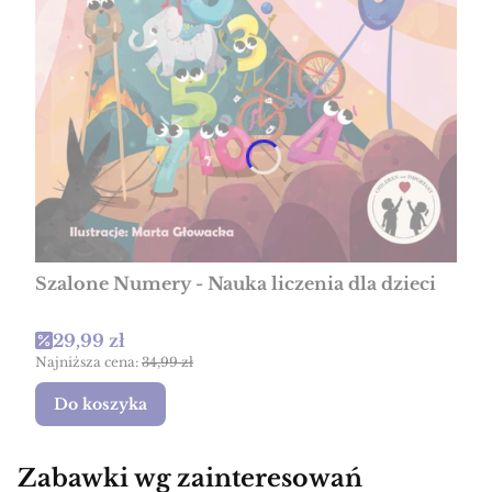
Szalone Numery - Nauka liczenia dla dzieci
Cena promocyjna
29,99 zł
Najniższa cena:
34,99 zł
Do koszyka
Zabawki wg zainteresowań