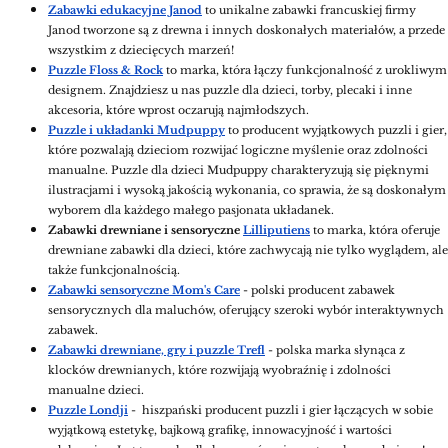
Zabawki edukacyjne Janod
to unikalne zabawki francuskiej firmy
Janod tworzone są z drewna i innych doskonałych materiałów, a przede
wszystkim z dziecięcych marzeń!
Puzzle Floss & Rock
to marka, która łączy funkcjonalność z urokliwym
designem. Znajdziesz u nas puzzle dla dzieci, torby, plecaki i inne
akcesoria, które wprost oczarują najmłodszych.
Puzzle i układanki Mudpuppy
to producent wyjątkowych puzzli i gier,
które pozwalają dzieciom rozwijać logiczne myślenie oraz zdolności
manualne. Puzzle dla dzieci Mudpuppy charakteryzują się pięknymi
ilustracjami i wysoką jakością wykonania, co sprawia, że są doskonałym
wyborem dla każdego małego pasjonata układanek.
Zabawki drewniane
i sensoryczne
Lilliputiens
to marka, która oferuje
drewniane zabawki dla dzieci, które zachwycają nie tylko wyglądem, ale
także funkcjonalnością.
Zabawki sensoryczne Mom's Care
- polski producent zabawek
sensorycznych dla maluchów, oferujący szeroki wybór interaktywnych
zabawek.
Zabawki drewniane, gry i puzzle Trefl
- polska marka słynąca z
klocków drewnianych, które rozwijają wyobraźnię i zdolności
manualne dzieci.
Puzzle Londji
- hiszpański producent puzzli i gier łączących w sobie
wyjątkową estetykę, bajkową grafikę, innowacyjność i wartości