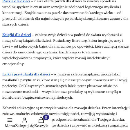
Puzzle dla dzieci
–
nasza oferta
puzzli dla dzieci
to świetny sposób na
wspólne spędzanie czasu oraz rozwijanie zdolności logicznego myślenia i
koncentracji. Znajdziesz u nas puzzle dostosowane do każdego wieku – od
prostych układanek dla najmłodszych po bardziej skomplikowane zestawy dla
starszych dzieci.
Książki dla dzieci
–
zabierz swoje dziecko w podróż do świata wyobraźni z
naszą ofertą
książek dla dzieci
. Posiadamy literaturę, która inspiruje, uczy i
bawi – od kolorowych bajek dla maluchów po opowieści, które zachęcą starsze
dzieci do samodzielnego czytania. Każda książka to starannie
wyselekcjonowana propozycja, która wspiera rozwój intelektualny i
emocjonalny.
Lalki i przytulanki dla dzieci
–
w naszym sklepie znajdziesz urocze
lalki,
maskotki i przytulanki
, które staną się niezastąpionymi towarzyszami Twojej
pociechy. Od klasycznych szmacianych lalek, przez pluszowe misie, po
nowoczesne maskotki – wszystkie nasze produkty są wykonane z myślą o
komforcie i bezpieczeństwie najmłodszych.
Zabawki edukacyjne są niezwykle ważne dla rozwoju dziecka. Przez interakcję i
zabawę, maluchy zdobywają nowe umiejętności, rozwijają wyobraźnię i
Produkty w koszyku: 0. Zobacz szczegół
zdolności społeczne. Wybierając odpowiednie zabawki dla Twojego dziecka,
możesz wspomóc rozwój swojego dziecka i zapewnić mu ciekawą i angażującą
Menu
Zaloguj się
Koszyk