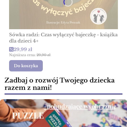
Sówka radzi: Czas wyłączyć bajeczkę - książka
dla dzieci 4+
Cena promocyjna
29,99 zł
Najniższa cena:
29,90 zł
Do koszyka
Zadbaj o rozwój Twojego dziecka
razem z nami!